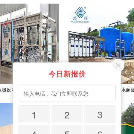
今日新报价
双极反渗透纯水设备
40吨每小时水库生活用水超
1
2
3
4
5
6