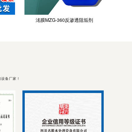
洺膜MZG-360反渗透阻垢剂
滤设备厂家！