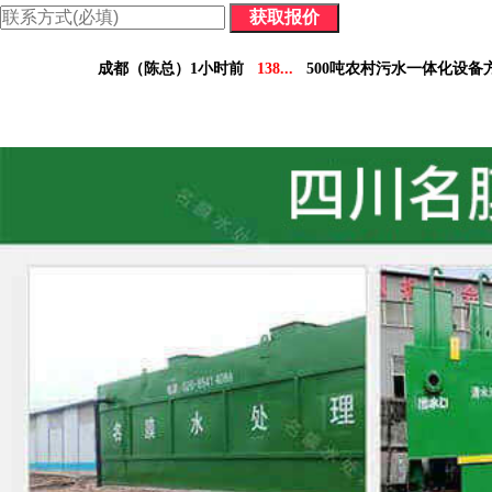
价格表：含配件价格及详细参数，方便您做对比决策。
成都（陈总）1小时前
138...
500吨农村污水一体化设备
德阳（林小姐）3小时前
158...
10吨工业污水设备报
南充（黄总）7小时前
182...
70吨气浮机产品参数表
阿坝州（杨经理）30分钟前
136...
5吨小型污水处理设备
凉山州（李经理）2个小时前
137...
30吨医疗污水处理设
广安（祝总）10分钟前
155...
1000吨污水处理厂咨
资阳（范女士）1天前
138...
10吨豆制品污水一体化设
乐山（马总）15分钟前
152...
50吨养猪污水处理报价
成都（吴经理）1天前
159...
100吨脱硫污水处理设备报
泸州（朱经理）5天前
182...
30吨生活污水处理设备合