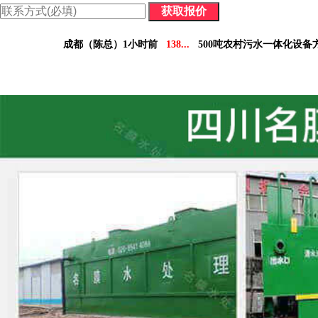
价格表：含配件价格及详细参数，方便您做对比决策。
成都（陈总）1小时前
138...
500吨农村污水一体化设备
德阳（林小姐）3小时前
158...
10吨工业污水设备报
南充（黄总）7小时前
182...
70吨气浮机产品参数表
阿坝州（杨经理）30分钟前
136...
5吨小型污水处理设备
凉山州（李经理）2个小时前
137...
30吨医疗污水处理设
广安（祝总）10分钟前
155...
1000吨污水处理厂咨
资阳（范女士）1天前
138...
10吨豆制品污水一体化设
乐山（马总）15分钟前
152...
50吨养猪污水处理报价
成都（吴经理）1天前
159...
100吨脱硫污水处理设备报
泸州（朱经理）5天前
182...
30吨生活污水处理设备合