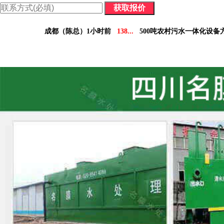
价格表：含配件价格及详细参数，方便您做对比决策。
成都（陈总）1小时前
138...
500吨农村污水一体化设备
德阳（林小姐）3小时前
158...
10吨工业污水设备报
南充（黄总）7小时前
182...
70吨气浮机产品参数表
阿坝州（杨经理）30分钟前
136...
5吨小型污水处理设备
凉山州（李经理）2个小时前
137...
30吨医疗污水处理设
广安（祝总）10分钟前
155...
1000吨污水处理厂咨
资阳（范女士）1天前
138...
10吨豆制品污水一体化设
乐山（马总）15分钟前
152...
50吨养猪污水处理报价
成都（吴经理）1天前
159...
100吨脱硫污水处理设备报
泸州（朱经理）5天前
182...
30吨生活污水处理设备合