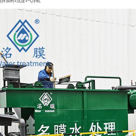
搅拌加药+沉淀+气浮机