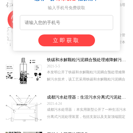
结法含油废水高效除油装置，包括脱油塔，脱油塔
输入手机号免费获取
一侧侧壁的底部开设有第一通孔，第一通孔内部固
定连接有进料管，进料管上设有进...
成都污水处理用PVC管道
2021-6-22
污水处理用PVC管道，包括管道组机构、排污分管
立即获取
和引气引流机构，管道组机构包括若干个排污管本
体、连接环、第一连接槽、进水口和出水口，若干
个排污管本体的一端均开设有第二连...
铁碳和水解颗粒污泥耦合预处理难降解污水技术
2021-5-5
本发明公开了铁碳和水解颗粒污泥耦合预处理难降
解污水技术，该工艺采用铁碳和水解颗粒污泥耦合
预处理技术，具体操作步骤为在水解池内增加固定
层，固定层内投加一定量铁碳，水...
成都污水处理器：生活污水分离式污泥处理工艺
2021-4-24
成都污水处理器 ：本实用新型公开了一种生活污水
分离式污泥处理装置，包括支架以及支架顶端固定
连接的横转架，所述横转架中心处转动连接有上转
套，且上转套底端固定连接有下转...