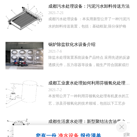
样部还包括采样桶、第一电动...
成都污水处理设备：污泥污水卸料传送方法
2021-7-21
成都污水处理设备 ：本实用新型公开了一种污泥污
水的卸料传送装置，包括：基础框架;筛分保护格
栅，安装在基础框架的上方;移动刮板装置，安装在
筛分保护格栅的上方;驱动装置，与...
锅炉除盐软化水设备介绍
2021-7-6
除盐水处理装置系统设备产品特点 采用先进的反渗
透膜元件，压力容器等设备，能生产符合国家或行
业锅炉给水标准(GB1576-79、DL/T561-95)超纯水。
一、是传统型的反渗透+混床除盐装置；...
成都工业废水处理如何利用芬顿氧化处理有机废
2021-7-2
本发明公开了一种利用芬顿氧化处理有机废水的工
艺，涉及芬顿氧化的技术领域，包括以下工艺步
骤：S1：将废水进行前处理工序;S2：将前处理后的
废水通入添加有芬顿试剂的芬顿氧化...
成都生活废水处理：新型聚结法含油废水高效除
2021-6-26
成都生活废水处理 ：本实用新型公开了一种新型聚
您有一份
净水设备
报价清单