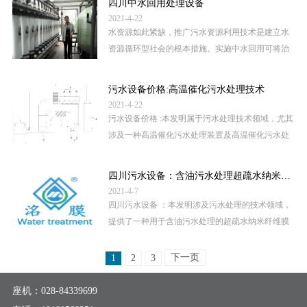
四川中水回用处理设备
2021-4-22
水资源如此紧缺，推广污水资源利用技术是建立水
资源循环型社会的根本措施。实施中水回用可将治
理与开发并举，是一种立足本地水资源，解决水资
源短缺的现实可行的有效措施。...
污水设备价格:高温催化污水处理技术
2021-4-22
污水设备价格 :本发明属于污水处理技术领域，尤其
涉及一种高温催化污水处理装置及高温催化污水处
理工艺。该高温催化污水处理装置包括进水装置、
催化焚烧炉、余热回收装置、冷...
四川污水设备：含油污水处理超疏水纳米纤维膜及制备方法
2021-4-7
四川污水设备 ：本发明涉及污水处理的技术领域，
提供了一种用于含油污水处理的超疏水纳米纤维膜
及制备方法。该超疏水纳米纤维膜是通过先以甲基
丙烯酰氧基丙基三甲氧基硅烷对纳...
下一页
1
2
3
座机：
028-84339699