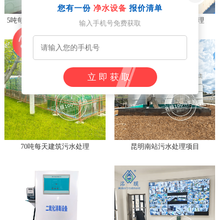
您有一份
净水设备
报价清单
5吨每小时水产养殖、育苗场用海水浓缩设备客户现场
180吨每天火车站污水处理
输入手机号免费获取
立即获取
70吨每天建筑污水处理
昆明南站污水处理项目