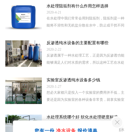
术才能满足现在的用水需求。今天...
水处理阻垢剂有什么作用怎样选择
2020-4-21
在水处理中我们常常会用到阻垢剂，阻垢剂是一种
能将不溶性和无机盐分散在水中，防止或干扰不同
不溶性无机盐在金属材料表面沉淀和结垢的化学药
剂。 水处理阻垢剂的作用： 低硬...
反渗透纯水设备的主要配置有哪些
2020-2-22
反渗透属于一种水处理工艺，正是因为反渗透功能
能够满足人们对水质的需求，所以这种工艺在水处
理行业中运用非常广泛，想要实现反渗透水处理，
还是需要一定的条件，今天我们就...
实验室反渗透纯水设备多少钱
2020-1-27
想必大家都只是投入一个实验室的费用并不低，主
要还是因为实验室的各种设备非常贵，就拿实验室
用水来说，实验室用水标准非常高，一般需要的实
验室反渗透纯水设备。很多人好奇...
水处理系统哪个好 软化水处理硬度标准
2020-1-26
是不是想了解水处理系统呢，这个需要看你的原水
您有一份
净水设备
报价清单