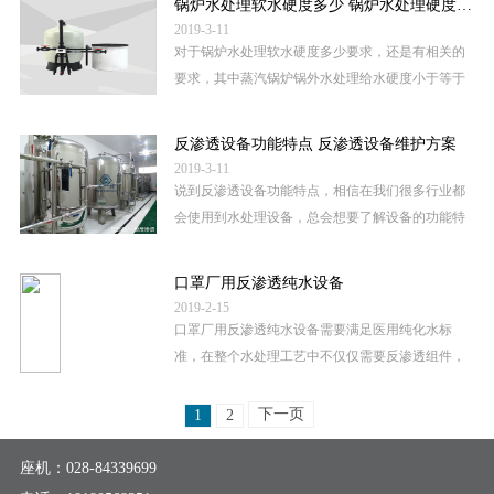
锅炉水处理软水硬度多少 锅炉水处理硬度测定方法
2019-3-11
对于锅炉水处理软水硬度多少要求，还是有相关的
要求，其中蒸汽锅炉锅外水处理给水硬度小于等于
0.03mmol/L（毫摩尔/升），软化水达到这个标准就
合格了，当然这个也是国家标准。 锅...
反渗透设备功能特点 反渗透设备维护方案
2019-3-11
说到反渗透设备功能特点，相信在我们很多行业都
会使用到水处理设备，总会想要了解设备的功能特
点。那么关于反渗透设备功能特点包括哪些，反渗
透设备维护方案有哪些呢。如果你...
口罩厂用反渗透纯水设备
2019-2-15
口罩厂用反渗透纯水设备需要满足医用纯化水标
准，在整个水处理工艺中不仅仅需要反渗透组件，
还需要搭配相关的工艺，来满足医用口罩生产用水
需求。其中这四个指标非常重要：...
下一页
1
2
座机：
028-84339699