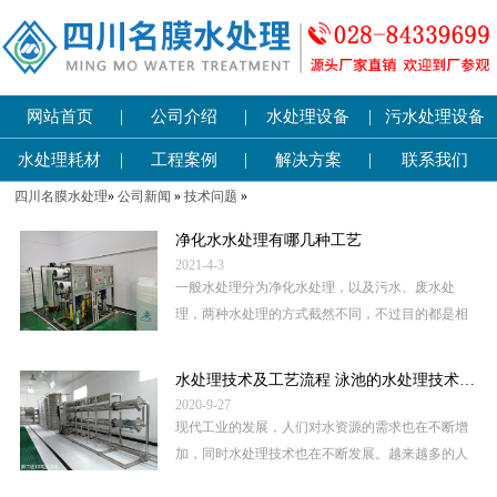
|
|
|
网站首页
公司介绍
水处理设备
污水处理设备
|
|
|
水处理耗材
工程案例
解决方案
联系我们
四川名膜水处理
»
公司新闻
»
技术问题
»
净化水水处理有哪几种工艺
2021-4-3
一般水处理分为净化水处理，以及污水、废水处
理，两种水处理的方式截然不同，不过目的都是相
同的，那就是将原水处理达到利用或者排放的标
准，在这样的大前提下，水处理技术和...
水处理技术及工艺流程 泳池的水处理技术要求
2020-9-27
现代工业的发展，人们对水资源的需求也在不断增
加，同时水处理技术也在不断发展。越来越多的人
重视水处理技术的工艺和流程，不知道什么样的技