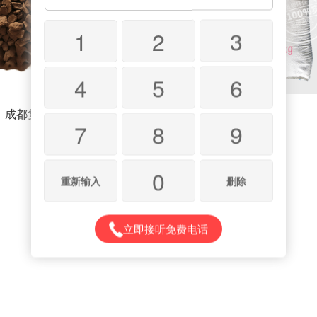
1
2
3
4
5
6
成都复合锰砂
石英砂滤料
7
8
9
0
重新输入
删除
立即接听免费电话