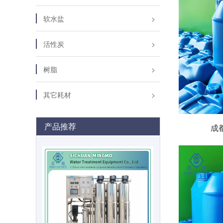
软水盐
活性炭
树脂
其它耗材
产品推荐
成