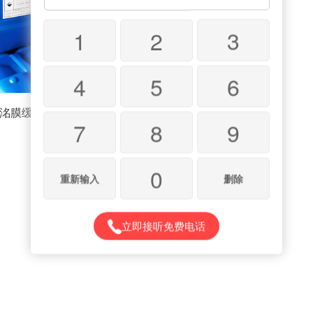
1
2
3
4
5
6
洺膜缓释阻垢剂
7
8
9
0
重新输入
删除
立即接听免费电话