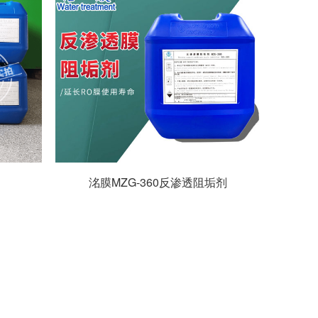
洺膜MZG-360反渗透阻垢剂