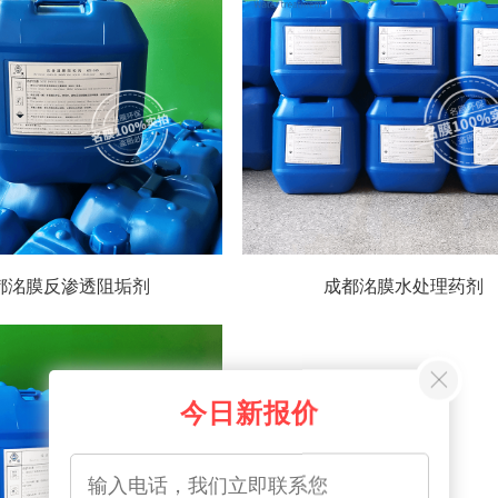
都洺膜反渗透阻垢剂
成都洺膜水处理药剂
今日新报价