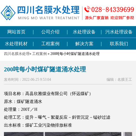
|
|
|
网站首页
公司介绍
水处理设备
污水处理设备
|
|
|
水处理耗材
工程案例
解决方案
联系我们
四川名膜水处理
»
工程案例
» 200吨每小时煤矿隧道涌水处理
200吨每小时煤矿隧道涌水处理
发布时间：2022-06-25 9:53:04
编辑：名膜王工
项目名称：高县欣雅煤业有限公司（怀远煤矿）
原水：煤矿隧道涌水
处理量：200T／H
处理工艺：提升－曝气－絮凝反应－斜管沉淀－锰砂过滤
出水标准：煤矿工业污染物排放标准