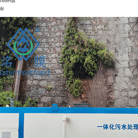
+MBR膜
A标