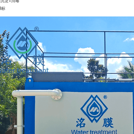
管沉淀+消毒
B标