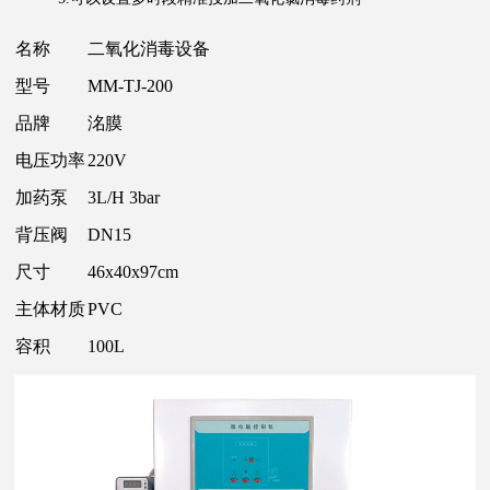
名称
二氧化消毒设备
型号
MM-TJ-200
品牌
洺膜
电压功率
220V
加药泵
3L/H 3bar
背压阀
DN15
尺寸
46x40x97cm
主体材质
PVC
容积
100L