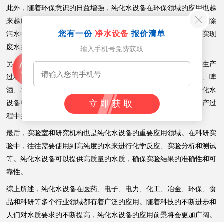
此外，随着环保意识的日益增强，纯化水设备在环保领域的应用也越
来越广泛。例如，在污水处理和废水回用方面，纯化水设备可以去除
您有一份
净水设备
报价清单
污水中的有害物质和细菌，使其达到排放标准或回用标准，从而实现
废水的资源化利用和减少环境污染。
输入手机号免费获取
另外，食品行业也是纯化水设备的重要应用领域之一。在食品的生产
过程中，水质的好坏直接影响到产品的质量和口感。例如，饮料、啤
酒、乳制品等食品的生产过程中，都需要使用到高纯度的水。纯化水
立即获取
设备可以去除水中的细菌、病毒和寄生虫等微生物，确保食品生产过
程中的水质安全，从而保障食品的质量和口感。
最后，实验室和研究机构也是纯化水设备的重要应用领域。在科研实
验中，往往需要使用到高纯度的水来进行化学反应、实验分析和测试
等。纯化水设备可以提供高质量的水质，确保实验结果的准确性和可
靠性。
综上所述，纯化水设备在医药、电子、电力、化工、冶金、环保、食
品和科研等多个行业领域都有着广泛的应用。随着科技的不断进步和
人们对水质要求的不断提高，纯化水设备的应用前景将会更加广阔。