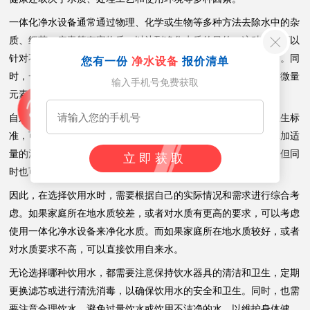
一体化净水设备通常通过物理、化学或生物等多种方法去除水中的杂
质、细菌、病毒等有害物质，以达到净化水质的目的。这种设备可以
针对不同的水质情况进行定制，提供更加个性化的净水解决方案。同
您有一份
净水设备
报价清单
时，一些高端的一体化净水设备还可以保留水中的有益矿物质和微量
输入手机号免费获取
元素，提供更加健康、营养的饮用水。
自来水则经过水厂的处理和消毒，通常符合国家的生活饮用水卫生标
准，可以确保水质的基本安全和卫生。自来水在处理过程中会添加适
量的消毒剂，如氯气或次氯酸钠等，以杀灭水中的细菌和病毒，但同
立即获取
时也可能带来一些副作用，如氯味和氯残留等。
因此，在选择饮用水时，需要根据自己的实际情况和需求进行综合考
虑。如果家庭所在地水质较差，或者对水质有更高的要求，可以考虑
使用一体化净水设备来净化水质。而如果家庭所在地水质较好，或者
对水质要求不高，可以直接饮用自来水。
无论选择哪种饮用水，都需要注意保持饮水器具的清洁和卫生，定期
更换滤芯或进行清洗消毒，以确保饮用水的安全和卫生。同时，也需
要注意合理饮水，避免过量饮水或饮用不洁净的水，以维护身体健