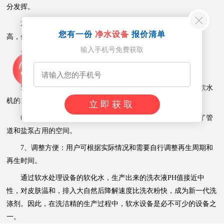
分发挥。
2、出水稳定：微电脑智能控制，再生时间和再生阶段控制度
您有一份
净水设备
报价清单
高，保证出水稳定。
输入手机号免费获取
3、省力：无需专人值班，当天安装使用方便。
4、节水：自动软水设备产水量达到98%以上。
5、省电：采用虹吸再生原理，无需盐泵，耗电量仅为手动软水
机的1%。
立即获取
6、占地面积小：只需提供树脂罐和盐罐的占地面积，节省了管
道和盐泵占用的空间。
7、调整方便：用户可根据实际情况和需要自行调整再生周期和
再生时间。
通过软水处理设备的软化水，生产出来的洗衣液PH值接近中
性，对皮肤温和，排入大自然后降解速度比洗衣粉快，成为新一代洗
涤剂。因此，在洗洁精的生产过程中，软水设备是必不可少的设备之
一。