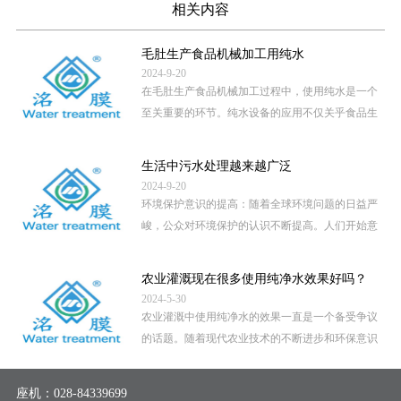
相关内容
毛肚生产食品机械加工用纯水
2024-9-20
在毛肚生产食品机械加工过程中，使用纯水是一个
至关重要的环节。纯水设备的应用不仅关乎食品生
产的卫生安全，还直接影 […]
...
生活中污水处理越来越广泛
2024-9-20
环境保护意识的提高：随着全球环境问题的日益严
峻，公众对环境保护的认识不断提高。人们开始意
识到，未经处理的污水直 […]
...
农业灌溉现在很多使用纯净水效果好吗？
2024-5-30
农业灌溉中使用纯净水的效果一直是一个备受争议
的话题。随着现代农业技术的不断进步和环保意识
的提高，越来越多的地区 […]
...
座机：
028-84339699