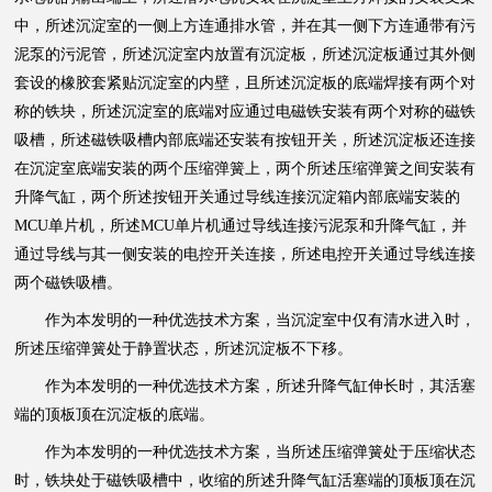
中，所述沉淀室的一侧上方连通排水管，并在其一侧下方连通带有污
泥泵的污泥管，所述沉淀室内放置有沉淀板，所述沉淀板通过其外侧
套设的橡胶套紧贴沉淀室的内壁，且所述沉淀板的底端焊接有两个对
称的铁块，所述沉淀室的底端对应通过电磁铁安装有两个对称的磁铁
吸槽，所述磁铁吸槽内部底端还安装有按钮开关，所述沉淀板还连接
在沉淀室底端安装的两个压缩弹簧上，两个所述压缩弹簧之间安装有
升降气缸，两个所述按钮开关通过导线连接沉淀箱内部底端安装的
MCU单片机，所述MCU单片机通过导线连接污泥泵和升降气缸，并
通过导线与其一侧安装的电控开关连接，所述电控开关通过导线连接
两个磁铁吸槽。
作为本发明的一种优选技术方案，当沉淀室中仅有清水进入时，
所述压缩弹簧处于静置状态，所述沉淀板不下移。
作为本发明的一种优选技术方案，所述升降气缸伸长时，其活塞
端的顶板顶在沉淀板的底端。
作为本发明的一种优选技术方案，当所述压缩弹簧处于压缩状态
时，铁块处于磁铁吸槽中，收缩的所述升降气缸活塞端的顶板顶在沉