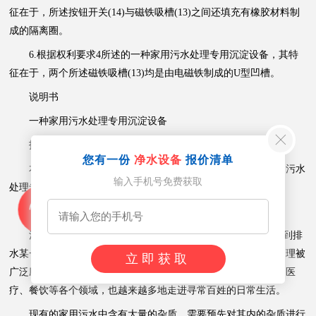
征在于，所述按钮开关(14)与磁铁吸槽(13)之间还填充有橡胶材料制
成的隔离圈。
6.根据权利要求4所述的一种家用污水处理专用沉淀设备，其特
征在于，两个所述磁铁吸槽(13)均是由电磁铁制成的U型凹槽。
说明书
一种家用污水处理专用沉淀设备
技术领域
您有一份
净水设备
报价清单
本发明涉及一种污水处理专用沉淀设备，特别涉及一种家用污水
输入手机号免费获取
处理专用沉淀设备，属于污水处理设备技术领域。
背景技术
污水处理(sewage treatment,wastewater treatment):为使污水达到排
水某一水体或再次使用的水质要求对其进行净化的过程。污水处理被
立即获取
广泛应用于建筑、农业、交通、能源、石化、环保、城市景观、医
疗、餐饮等各个领域，也越来越多地走进寻常百姓的日常生活。
现有的家用污水中含有大量的杂质，需要预先对其内的杂质进行