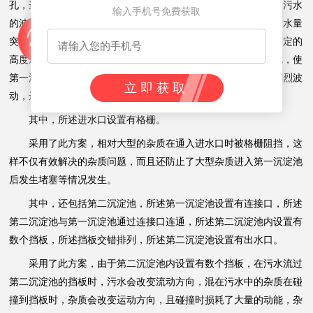
孔，这样有效防止了进水口突然进水量过大而引起第一沉淀池内污水
输入手机号免费获取
的波动，使沉淀池底的杂质再次混入水中，且当进水口进入的污水量
突然减少时，所述空间的污水液面相对于隔水板较低的通孔有一定的
高度差，此形成的压强使污水保持接近上一时刻的流速流出通孔，使
第一沉淀池中的污水流速稳定，减少第一沉淀池中污水流量的剧烈波
立即获取
动，达到了更好的沉淀效果。
其中，所述进水口设置有格栅。
采用了此方案，相对大型的杂质在通入进水口时被格栅阻挡，这
样不仅有效解决的杂质问题，而且还防止了大型杂质进入第一沉淀池
后发生堵塞等情况发生。
其中，还包括第二沉淀池，所述第一沉淀池设置有连接口，所述
第二沉淀池与第一沉淀池通过连接口连通，所述第二沉淀池内设置有
数个挡板，所述挡板交错排列，所述第二沉淀池设置有出水口。
采用了此方案，由于第二沉淀池内设置有数个挡板，在污水流过
第二沉淀池的挡板时，污水会改变流动方向，混在污水中的杂质在碰
撞到挡板时，杂质会改变运动方向，且碰撞时损耗了大量的动能，杂