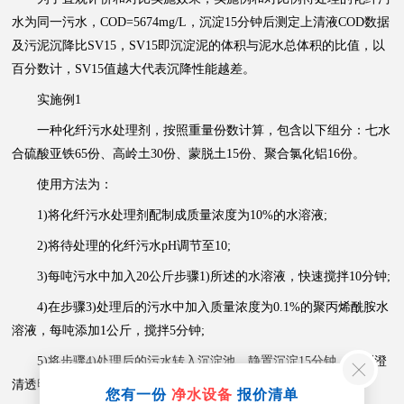
水为同一污水，COD=5674mg/L，沉淀15分钟后测定上清液COD数据
及污泥沉降比SV15，SV15即沉淀泥的体积与泥水总体积的比值，以
百分数计，SV15值越大代表沉降性能越差。
实施例1
一种化纤污水处理剂，按照重量份数计算，包含以下组分：七水
合硫酸亚铁65份、高岭土30份、蒙脱土15份、聚合氯化铝16份。
使用方法为：
1)将化纤污水处理剂配制成质量浓度为10%的水溶液;
2)将待处理的化纤污水pH调节至10;
3)每吨污水中加入20公斤步骤1)所述的水溶液，快速搅拌10分钟;
4)在步骤3)处理后的污水中加入质量浓度为0.1%的聚丙烯酰胺水
溶液，每吨添加1公斤，搅拌5分钟;
5)将步骤4)处理后的污水转入沉淀池，静置沉淀15分钟，得到澄
清透明的上清液。
您有一份
净水设备
报价清单