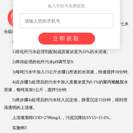
上清液测得COD=2801mg/L，污泥沉降比SV15=18.4%。
输入手机号免费获取
实施例2
一种化纤污水处理剂，按照重量份数计算，包含以下组分：七水
合硫酸亚铁65份、高岭土20份、蒙脱土20份、聚合氯化铝14份。
立即获取
使用方法为：
1)将化纤污水处理剂配制成质量浓度为10%的水溶液;
2)将待处理的化纤污水pH调节至9;
3)每吨污水中加入15公斤步骤1)所述的水溶液，快速搅拌10分钟;
4)在步骤3)处理后的污水中加入质量浓度为0.1%的聚丙烯酰胺水
溶液，每吨添加1公斤，搅拌5分钟;
5)将步骤4)处理后的污水转入沉淀池，静置沉淀15分钟，得到澄
清透明的上清液。
上清液测得COD=2786mg/L，污泥沉降比SV15=15.6%。
实施例3