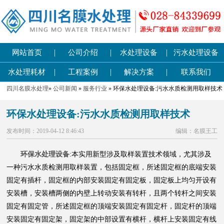
|
|
|
网站首页
公司介绍
水处理设备
污水处理设备
|
|
|
水处理耗材
工程案例
解决方案
联系我们
四川名膜水处理
»
公司新闻
»
服务行业
» 环保水处理设备:污水水质检测用取样技术
环保水处理设备:污水水质检测用取样技术
发布时间：2019-04-12 8:46:43
编辑：名膜王工
环保水处理设备
:本实用新型涉及取样装置技术领域，尤其涉及
一种污水水质检测用取样装置，包括固定框，所述固定框的底端安装
固定有插杆，固定框的内部安装固定有固定板，固定板上均匀开设有
安装槽，安装槽两侧的内壁上转动安装有转杆，且两个转杆之间安装
固定有固定管，所述固定框的顶端安装固定有固定杆，固定杆的顶端
安装固定有固定架，固定架的中部设置有横杆，横杆上安装固定有线