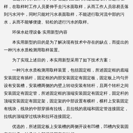
样，在取样时工作人员要伸手去污水面取样，从而工作人员容易丢落
到污水河中，同时只能对污水表面取样，不能进行取河流中部的污
水，从而不能够便捷、轻松的进行污水的取样。
环保水处理设备:实用新型内容
本实用新型的目的是为了解决现有技术中存在的缺点，而提出的
一种污水水质检测用取样装置。
为了实现上述目的，本实用新型采用了如下技术方案：
一种污水水质检测用取样装置，包括固定框，所述固定框的底端
安装固定有插杆，固定框的内部安装固定有固定板，固定板上均匀开
设有安装槽，安装槽两侧的内壁上转动安装有转杆，且两个转杆之间
安装固定有固定管，所述固定框的顶端安装固定有固定杆，固定杆的
顶端安装固定有固定架，固定架的中部设置有横杆，横杆上安装固定
有线块，线块的中部穿插有拉线，且拉线的底端和固定管连接固定，
拉线的顶端穿过线块和拉环连接固定。
优选的，所述固定板上安装槽的两侧开设有凹槽，凹槽内安装固