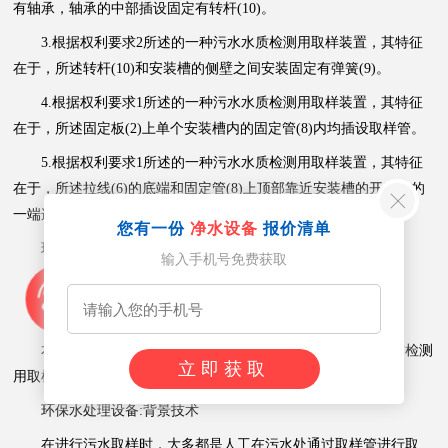
有轴承，轴承的中部插设固定有转杆(10)。
3.根据权利要求2所述的一种污水水质检测用取样装置，其特征
在于，所述转杆(10)和安装槽的侧壁之间安装固定有弹簧(9)。
4.根据权利要求1所述的一种污水水质检测用取样装置，其特征
在于，所述固定板(2)上单个安装槽内的固定管(8)内均插设取样管。
5.根据权利要求1所述的一种污水水质检测用取样装置，其特征
在于，所述拉线(6)的底端和固定管(8)上顶部靠近安装槽的开口处的
一端连接固定。
您有一份
净水设备
报价清单
环保水处理设备:说明书
输入手机号免费获取
一种污水水质检测用取样装置
环保水处理设备:技术领域
本实用新型涉及取样装置技术领域，尤其涉及一种污水水质检测
立即获取
用取样装置。
环保水处理设备:背景技术
在进行污水取样时，大多都是人工在污水处通过取样管进行取