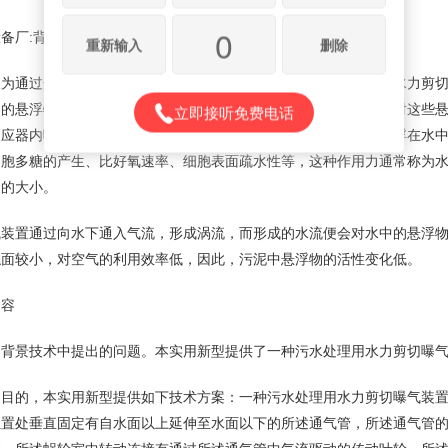
0
厂:背景技术
重新输入
删除
通过适当设备向生化曝气池中通入空气，以达到预期的目的，水力剪切
立即接听免费电话
中的悬浮物产生力的作用，并使得这些悬浮物随水流而流动，从而对这些
反应器内曝气或搅拌开始后会促使水流形成，形成的水流便会对悬浮在水
胞多糖的产生、比好氧速率、细胞表面疏水性等，这种作用力通常称为水
力的大小。
置通过向水下通入气流，形成涡流，而形成的水流便会对水中的悬浮物
触面较小，对空气的利用效率低，因此，污泥中悬浮物的活性变化低。
容
景技术中提出的问题。本实用新型提供了一种污水处理用水力剪切曝气
的，本实用新型提供如下技术方案：一种污水处理用水力剪切曝气装置
位置处垂直固定有自水面以上延伸至水面以下的所述通气管，所述通气管