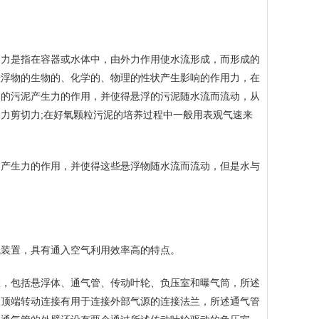
力是指在容器或水体中，由外力作用使水流形成，而形成的
悬浮物的生物的、化学的、物理的性状产生影响的作用力，在
中的污泥产生力的作用，并使得悬浮的污泥随水流而流动，从
力剪切力;在好氧颗粒污泥的培养过程中一般用表观气速来
产生力的作用，并使得这些悬浮物随水流而流动，但是水与
装置，具有通入空气利用效率高的特点。
，包括悬浮体、通气管、传动叶轮、负压室和曝气筒，所述
的顶端转动连接有用于连接外部气源的连接法兰，所述通气管