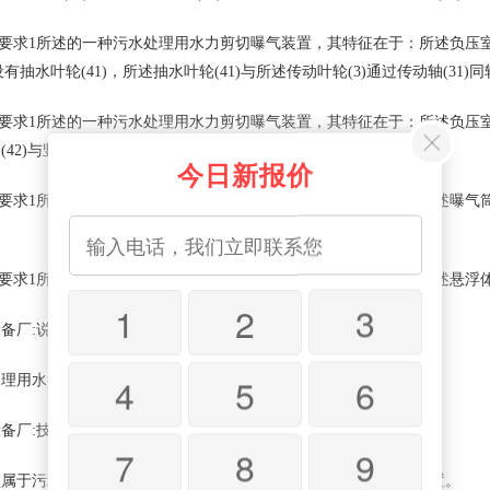
求1所述的一种污水处理用水力剪切曝气装置，其特征在于：所述负压室(4)
设有抽水叶轮(41)，所述抽水叶轮(41)与所述传动叶轮(3)通过传动轴(31)
求1所述的一种污水处理用水力剪切曝气装置，其特征在于：所述负压室(4)
(42)与竖直平面呈一定夹角。
今日新报价
求1所述的一种污水处理用水力剪切曝气装置，其特征在于：所述曝气筒(5
求1所述的一种污水处理用水力剪切曝气装置，其特征在于：所述悬浮体(1
1
2
3
厂:说明书
4
5
6
用水力剪切曝气装置
厂:技术领域
7
8
9
于污水处理技术领域，尤其为一种污水处理用水力剪切曝气装置。