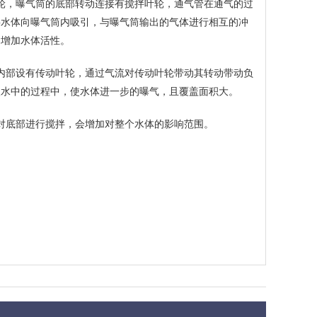
，曝气筒的底部转动连接有搅拌叶轮，通气管在通气的过
将水体向曝气筒内吸引，与曝气筒输出的气体进行相互的冲
，增加水体活性。
部设有传动叶轮，通过气流对传动叶轮带动其转动带动负
入水中的过程中，使水体进一步的曝气，且覆盖面积大。
对底部进行搅拌，会增加对整个水体的影响范围。