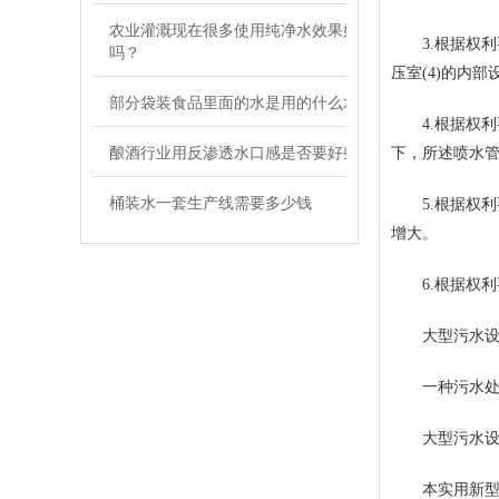
农业灌溉现在很多使用纯净水效果好
3.根据权利要
吗？
压室(4)的内部
部分袋装食品里面的水是用的什么水
4.根据权利要
酿酒行业用反渗透水口感是否要好些
下，所述喷水管
桶装水一套生产线需要多少钱
5.根据权利要
增大。
6.根据权利要
大型污水设备
一种污水处理
大型污水设备
本实用新型属