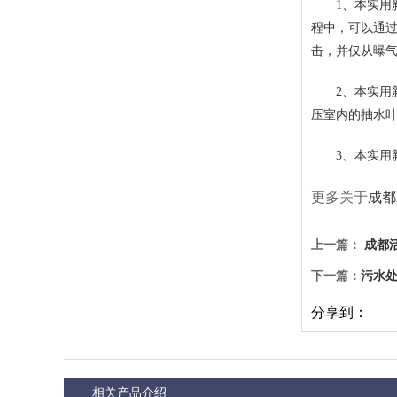
1、本实用新
程中，可以通
击，并仅从曝
2、本实用新
压室内的抽水
3、本实用新
更多关于
成都
上一篇：
成都
下一篇：
污水处
分享到：
相关产品介绍