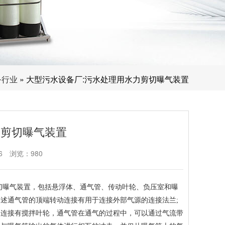
务行业
» 大型污水设备厂:污水处理用水力剪切曝气装置
力剪切曝气装置
6
浏览：980
切曝气装置，包括悬浮体、通气管、传动叶轮、负压室和曝
述通气管的顶端转动连接有用于连接外部气源的连接法兰;
动连接有搅拌叶轮，通气管在通气的过程中，可以通过气流带