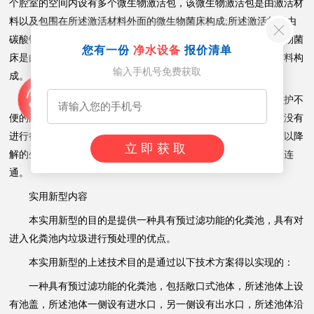
个腔室的空间内设有多个微生物激活包，该微生物激活包是由激活材
料以及包围在所述激活材料外面的微生物菌床构成;所述激活材料由
碳酸钙、金属镁、金属锰、金属锌和金属铁材料构成，所述微生物菌
您有一份
净水设备
报价清单
床是由具有表面积大的海棉体材料或是线状体材料或是薄板条材料构
输入手机号免费获取
成。
这种化粪池虽然可以解决现有化粪池微生物分解作用小，维护不
便的问题，但是在实际使用过程中由于进入化粪池中的生活垃圾没有
进行很好的分类的预处理，化粪池中经常会进入一些大块的、难以降
立即获取
解的生活垃圾，导致降解效果差，甚至阻塞化粪池内腔室之间的连
通。
实用新型内容
本实用新型的目的是提供一种具有预过滤功能的化粪池，具有对
进入化粪池内垃圾进行预处理的优点。
本实用新型的上述技术目的是通过以下技术方案得以实现的：
一种具有预过滤功能的化粪池，包括敞口式池体，所述池体上设
有池盖，所述池体一侧设有进水口，另一侧设有出水口，所述池体沿