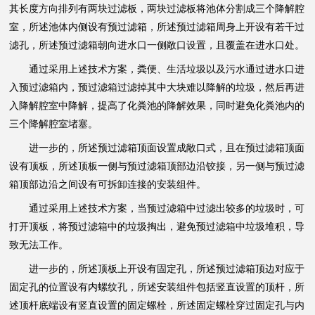
其长度方向排列有两块过滤板，两块过滤板将池体分割成三个降解腔
室，所述池体内侧设有预过滤箱，所述预过滤箱周身上开设有若干过
滤孔，所述预过滤箱朝向进水口一侧敞口设置，且覆盖在进水口处。
通过采用上述技术方案，粪便、生活垃圾以及污水通过进水口进
入预过滤箱内，预过滤箱过滤掉其中大块难以降解的垃圾，然后再进
入降解腔室中降解，提高了化粪池的降解效果，同时避免化粪池内的
三个降解腔室堵塞。
进一步的，所述预过滤箱顶面设置成敞口式，且在预过滤箱顶面
设有顶板，所述顶板一侧与预过滤箱顶部边沿铰接，另一侧与预过滤
箱顶部边沿之间设有可拆卸连接的安装组件。
通过采用上述技术方案，当预过滤箱中过滤出较多的垃圾时，可
打开顶板，将预过滤箱中的垃圾掏出，避免预过滤箱中垃圾堆积，导
致无法工作。
进一步的，所述顶板上开设有固定孔，所述预过滤箱顶边对应于
固定孔的位置设有内螺纹孔，所述安装组件包括竖直设置的顶杆，所
述顶杆底端设有竖直设置的固定螺栓，所述固定螺栓穿过固定孔与内