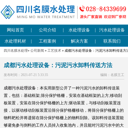
|
|
|
网站首页
公司介绍
水处理设备
污水处理设备
|
|
|
水处理耗材
工程案例
解决方案
联系我们
四川名膜水处理
»
公司新闻
»
工艺技术
» 成都污水处理设备：污泥污水卸料传送方
成都污水处理设备：污泥污水卸料传送方法
发布时间：2021-07-21 5:33:35
编辑：名膜王工
成都污水处理设备
：本实用新型公开了一种污泥污水的卸料传送装
置，包括：基础框架;筛分保护格栅，安装在基础框架的上方;移动刮
板装置，安装在筛分保护格栅的上方;驱动装置，与移动刮板装置连
接，以驱动移动刮板装置沿筛分保护格栅移动，将筛分保护格栅上的
物料耙松并将遗留在筛分保护格栅上的物料刮除。该卸料传送装置能
够避免参与倒料的工作人员掉入收集池内，并且能对污泥污水中的大