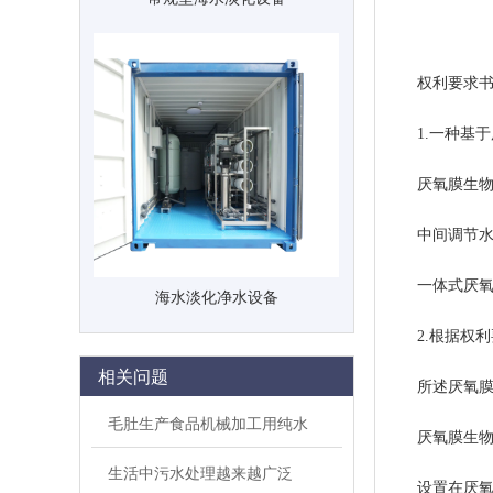
权利要求
1.一种基于
厌氧膜生物反
中间调节水箱
一体式厌氧氨
海水淡化净水设备
2.根据权利
相关问题
所述厌氧膜生
毛肚生产食品机械加工用纯水
厌氧膜生物反
生活中污水处理越来越广泛
设置在厌氧膜