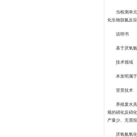
当检测单元
化生物脱氮反
说明书
基于厌氧氨氧
技术领域
本发明属于废
背景技术
养殖废水具有
规的硝化反硝
产量少、无需
厌氧氨氧化工