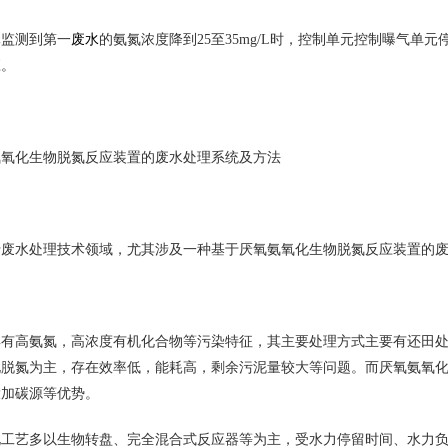
废水
监测到第一
的氨氮浓度降到25至35mg/L时，控制单元控制曝气
应。
化生物脱氮反应装置的废水处理系统及方法
水处理技术领域，尤其涉及一种基于厌氧氨氧化生物脱氮反应装置的废
高氨氮，高浓度有机化合物等污染特征，其主要处理方式主要有还田处
化脱氮为主，存在效率低，能耗高，剩余污泥量较大等问题。而厌氧氨氧
投加碳源等优势。
艺多以生物转盘、完全混合式反应器等为主，受水力停留时间、水力负