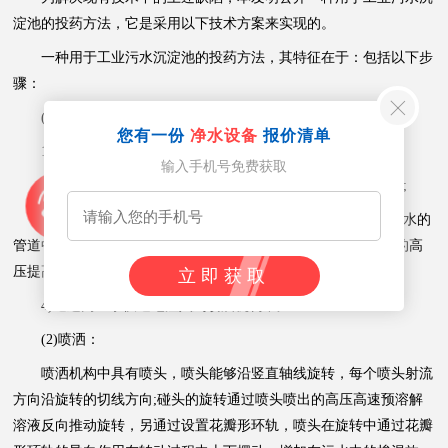
淀池的投药方法，它是采用以下技术方案来实现的。
一种用于工业污水沉淀池的投药方法，其特征在于：包括以下步
骤：
(1)预溶解：
您有一份
净水设备
报价清单
1)在具有高压水的高压管道中设计回流区;
输入手机号免费获取
2)通过螺旋传送片将料斗中的混凝剂传送到高压气体出口处;
3)通过高压气体将传送到高压气体出口处的混凝剂吹入高压水的
管道中，并从高压水管道的回流区进入;通过高压气体和高压水的高
压提高了混凝剂的溶解效率;
立即获取
4)通过高压水快速地注入到喷洒机构中;
(2)喷洒：
喷洒机构中具有喷头，喷头能够沿竖直轴线旋转，每个喷头射流
方向沿旋转的切线方向;碰头的旋转通过喷头喷出的高压高速预溶解
溶液反向推动旋转，另通过设置花瓣形环轨，喷头在旋转中通过花瓣