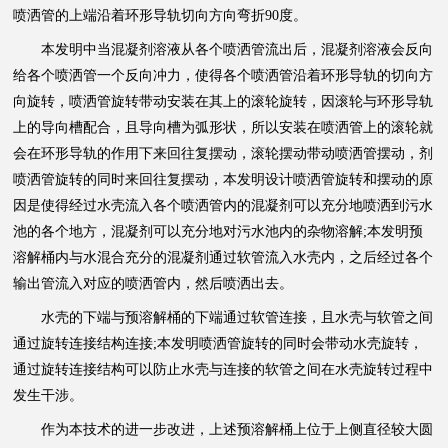
喷洒管的上端沿着环形导轨切向方向弯折90度。
本发明中当混凝剂溶液从各个喷洒管流出后，混凝剂溶液会反向
给各个喷洒管一个反向冲力，使得各个喷洒管沿着环形导轨的切向方
向旋转，喷洒管旋转带动安装在其上的滚轮旋转，因滚轮与环形导轨
上的导向槽配合，且导向槽为弧形状，所以安装在喷洒管上的滚轮就
会在环形导轨的作用下来回往复摆动，滚轮摆动带动喷洒管摆动，剂
喷洒管旋转的同时来回往复摆动，本发明设计喷洒管旋转和摆动的原
因是使得经过水壳流入各个喷洒管内的混凝剂可以充分地喷洒到污水
池的各个地方，混凝剂可以充分地对污水池内的杂物溶解;本发明预
溶解桶内与水混合充分的混凝剂通过软管流入水壳内，之后经过各个
输出管流入对应的喷洒管内，然后喷洒出去。
水壳的下端与预溶解桶的下端通过软管连接，且水壳与软管之间
通过旋转连接结构连接;本发明喷洒管旋转的同时会带动水壳旋转，
通过旋转连接结构可以防止水壳与连接的软管之间在水壳旋转过程中
发生干涉。
作为本技术的进一步改进，上述预溶解桶上位于上侧直径较大圆