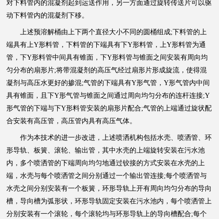
对下料管内的混凝剂起到运送作用，另一方面通过旋转传送片可以驱
动下料管内的混凝剂下移。
上述预溶解桶由上下两个直径大小不同的圆桶组成;下料管的上
端具有上Y形料管，下料管的下端具有下Y形料管，上Y形料管为通
管，下Y形料管中间具有锥面，下Y形料管与锥面之间安装有周向均
匀分布的扇形片;将带混凝剂的高压气经过扇形片形成旋流，使得混
凝剂与高压水更好的掺混;气管的下端具有Y形气管，Y形气管内中间
具有锥面，且下Y形气管与锥面之间通过周向均匀分布的连杆连接;Y
形气管的下端与下Y形料管安装的扇形片配合;气管的上端通过旋状配
合安装有高压管，高压管内具有高压气体。
作为本技术的进一步改进，上述喷洒机构包括水壳、喷洒管、环
形导轨、板簧、滚轮、输出管，其中水壳的上端旋转安装在污水池
内，多个喷洒管的下端周向均匀地通过铰接的方式安装在水壳的上
端，水壳与每个喷洒管之间分别通过一个输出管连接;每个喷洒管与
水壳之间分别安装有一个板簧，环形导轨上开有周向均匀分布的导向
槽，导向槽为弧形状，环形导轨固定安装在污水池内，每个喷洒管上
分别安装有一个滚轮，每个滚轮均与环形导轨上的导向槽配合;每个