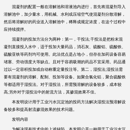
混凝剂的配置一般在溶解池和溶液池内进行，首先将混凝剂导入
溶解池中，加少量水，用机械、水利或压缩空气使混凝剂分散溶解，
然后将溶解好的药业送入溶解池中，稀释成规定浓度，在这个过程中
应持续搅拌。
混凝剂的投加方法分为两种：第一，干投法;干投法是把粉末混
凝剂直接投入水中，适于投加大量药品，消石灰、硫酸铝、硫酸铁、
硫酸亚铁等药剂均可使用。此法优点是占地小，但存在加药设备容易
堵塞、劳动强度大等缺点。且对于容易吸潮的药品不宜采用。药品通
过以一定容积投加或自动称重定量投注等。第二，湿投法;湿投法需
要有混凝剂的溶解、配制、投加等设备。如聚合氯化铝，聚合硫酸铁
等都适用于湿投法。对于湿投法，所需预溶解的设备较多，成本较
高;另外对于湿投法中的射流方法，其掺混效果不佳。
本发明设计用于工业污水沉淀池的投药方法解决湿投法预溶解设
备较多和提高射流掺混效果的技术问题。
发明内容
为解决现有技术中的上述缺陷，本发明公开一种用于工业污水沉