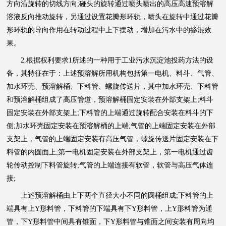
方向沿旋转的切线方向;碰头的旋转通过喷头喷出的高压高速预溶解
溶液反向推动旋转，另通过设置花瓣形环轨，喷头在旋转中通过花瓣
形环轨的导向作用在转动过程中上下摆动，增加在污水中的掺混效
果。
2.根据权利要求1所述的一种用于工业污水沉淀池投药方法的设
备，其特征在于：上述预溶解所用机构包括第一电机、料斗、气管、
加水环壳、预溶解桶、下料管、螺旋传送片，其中加水环壳、下料管
和预溶解桶组成了高压管道，预溶解桶固定安装在外部支架上;料斗
固定安装在外部支架上;下料管的上端通过旋转配合安装在料斗的下
侧;加水环壳固定安装在预溶解桶的上端;气管的上端固定安装在外部
支架上，气管的上端固定安装有高压气管，螺旋传送片固定安装在下
料管的内圆面上;第一电机固定安装在外部支架上，第一电机通过齿
轮传动控制下料管旋转;气管的上端连接有软管，软管与高压气体连
接;
上述预溶解桶由上下两个直径大小不同的圆桶组成;下料管的上
端具有上Y形料管，下料管的下端具有下Y形料管，上Y形料管为通
管，下Y形料管中间具有锥面，下Y形料管与锥面之间安装有周向均