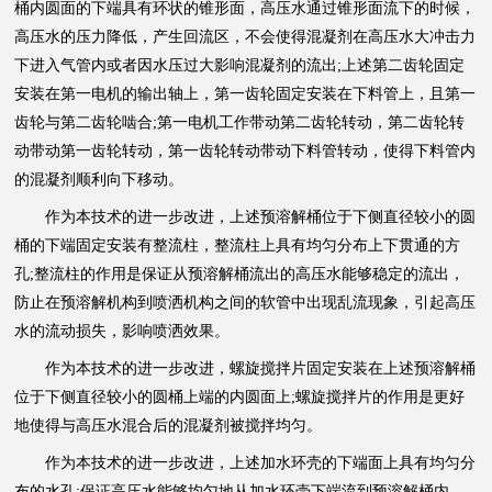
桶内圆面的下端具有环状的锥形面，高压水通过锥形面流下的时候，
高压水的压力降低，产生回流区，不会使得混凝剂在高压水大冲击力
下进入气管内或者因水压过大影响混凝剂的流出;上述第二齿轮固定
安装在第一电机的输出轴上，第一齿轮固定安装在下料管上，且第一
齿轮与第二齿轮啮合;第一电机工作带动第二齿轮转动，第二齿轮转
动带动第一齿轮转动，第一齿轮转动带动下料管转动，使得下料管内
的混凝剂顺利向下移动。
作为本技术的进一步改进，上述预溶解桶位于下侧直径较小的圆
桶的下端固定安装有整流柱，整流柱上具有均匀分布上下贯通的方
孔;整流柱的作用是保证从预溶解桶流出的高压水能够稳定的流出，
防止在预溶解机构到喷洒机构之间的软管中出现乱流现象，引起高压
水的流动损失，影响喷洒效果。
作为本技术的进一步改进，螺旋搅拌片固定安装在上述预溶解桶
位于下侧直径较小的圆桶上端的内圆面上;螺旋搅拌片的作用是更好
地使得与高压水混合后的混凝剂被搅拌均匀。
作为本技术的进一步改进，上述加水环壳的下端面上具有均匀分
布的水孔;保证高压水能够均匀地从加水环壳下端流到预溶解桶内，