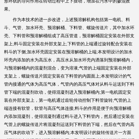
形环轨的导向作用在转动过程中上下摆动，增加在污水中的掺混效
果。
作为本技术的进一步改进，上述预溶解机构包括第一电机、料
斗、气管、加水环壳、预溶解桶、下料管、螺旋传送片，其中加水环
壳、下料管和预溶解桶组成了高压管道，预溶解桶固定安装在外部支
架上;料斗固定安装在外部支架上;下料管的上端通过旋转配合安装在
料斗的下侧;加水环壳固定安装在预溶解桶的上端;本发明设计的加水
环壳内添加的水为高压水，高压水从加水环壳内洒落到预溶解桶内，
与预溶解桶内的混凝剂混合，变为溶液;气管的上端固定安装在外部
支架上，螺旋传送片固定安装在下料管的内圆面上;本发明设计的气
管内接通的气体为高压气体，气管内的高压气体对从料斗运送到下料
管下端的混凝剂吹动，使得混凝剂进入预溶解桶内;第一电机固定安
装在外部支架上，第一电机通过齿轮传动控制下料管旋转;气管的上
端连接有软管，软管与高压气体连接;料斗的作用是便于向预溶解桶
内添加混凝剂，使得混凝剂通过料斗进入下料管内，然后通过安装在
气管上的螺旋传送片将混凝剂运送到下料管的下端，然后在气管内高
压气体的吹动下，进入预溶解桶内;本发明设计的旋转传送片一方面