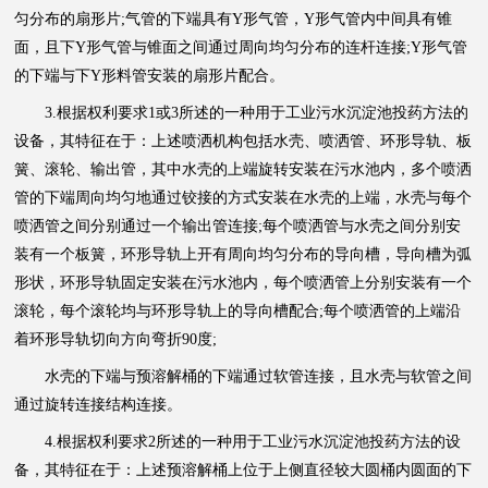
匀分布的扇形片;气管的下端具有Y形气管，Y形气管内中间具有锥
面，且下Y形气管与锥面之间通过周向均匀分布的连杆连接;Y形气管
的下端与下Y形料管安装的扇形片配合。
3.根据权利要求1或3所述的一种用于工业污水沉淀池投药方法的
设备，其特征在于：上述喷洒机构包括水壳、喷洒管、环形导轨、板
簧、滚轮、输出管，其中水壳的上端旋转安装在污水池内，多个喷洒
管的下端周向均匀地通过铰接的方式安装在水壳的上端，水壳与每个
喷洒管之间分别通过一个输出管连接;每个喷洒管与水壳之间分别安
装有一个板簧，环形导轨上开有周向均匀分布的导向槽，导向槽为弧
形状，环形导轨固定安装在污水池内，每个喷洒管上分别安装有一个
滚轮，每个滚轮均与环形导轨上的导向槽配合;每个喷洒管的上端沿
着环形导轨切向方向弯折90度;
水壳的下端与预溶解桶的下端通过软管连接，且水壳与软管之间
通过旋转连接结构连接。
4.根据权利要求2所述的一种用于工业
污水
沉淀池投药方法的设
备，其特征在于：上述预溶解桶上位于上侧直径较大圆桶内圆面的下