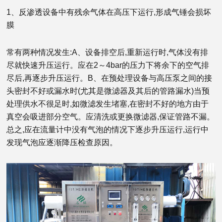
1、反渗透设备中有残余气体在高压下运行,形成气锤会损坏
膜
常有两种情况发生:A、设备排空后,重新运行时,气体没有排
尽就快速升压运行。应在2～4bar的压力下将余下的空气排
尽后,再逐步升压运行。B、在预处理设备与高压泵之间的接
头密封不好或漏水时(尤其是微滤器及其后的管路漏水)当预
处理供水不很足时,如微滤发生堵塞,在密封不好的地方由于
真空会吸进部分空气。应清洗或更换微滤器,保证管路不漏。
总之,应在流量计中没有气泡的情况下逐步升压运行,运行中
发现气泡应逐渐降压检查原因。