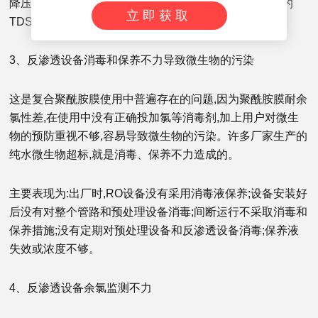
降压至3bar左右用预处理好的水冲洗10min,直至浓缩水的
立即获取
TDS与原水的TDS很接近为止。
3、反渗透设备消毒和保养不力导致微生物的污染
这是复合聚酰胺膜使用中普遍存在的问题,因为聚酰胺膜耐余
氯性差,在使用中没有正确投加氯等消毒剂,加上用户对微生
物的预防重视不够,容易导致微生物的污染。许多厂家生产的
纯水微生物超标,就是消毒、保养不力造成的。
主要表现为:出厂时,RO设备没有采用消毒液保养;设备安装好
后没有对整个管路和预处理设备消毒;间断运行不采取消毒和
保养措施;没有定期对预处理设备和反渗透设备消毒;保养液
失效或浓度不够。
4、反渗透设备余氯监测不力