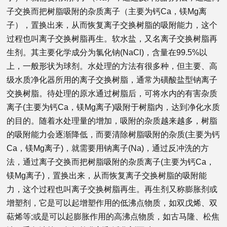
子交换而把树脂吸附的杂质离子（主要为钙Ca，镁Mg离
子），置换出来，从而恢复离子交换树脂的吸附能力，这个
过程也叫离子交换树脂再生。软水盐，
又名离子交换树脂再
生剂。其主要化学成分为氯化钠(NaCl)，含量在99.5%以
上，一般形状为球剂。水处理的方法有很多种，但主要、高
级水质净化器所用的离子交换树脂，通常为磺酸盐型钠离子
交换树脂。待处理的原水通过树脂后，可将水内的有害杂质
离子(主要为钙Ca，镁Mg离子)吸附于树脂内，达到净化水质
的目的。随着水处理量的增加，吸附的杂质越来越多，树脂
的吸附能力会逐渐降低，而要清除树脂吸附的杂质(主要为钙
Ca，镁Mg离子)，就需要用钠离子(Na)，通过反冲洗的方
法，通过离子交换而把树脂吸附的杂质离子(主要为钙Ca，
镁Mg离子)，置换出来，从而恢复离子交换树脂的吸附能
力，这个过程也叫离子交换树脂再生。再生剂又称膨胀剂或
增塑剂，它是可以起增塑作用的低沸点物质，如双戊烯、双
萜烯等;或是可以起膨胀作用的高沸点物质，如古马隆、松焦