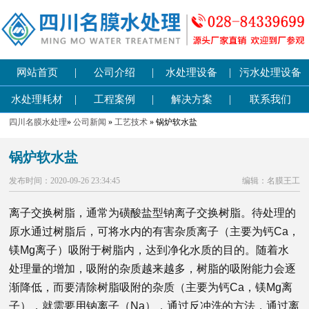
|
|
|
网站首页
公司介绍
水处理设备
污水处理设备
|
|
|
水处理耗材
工程案例
解决方案
联系我们
四川名膜水处理
»
公司新闻
»
工艺技术
» 锅炉软水盐
锅炉软水盐
发布时间：2020-09-26 23:34:45
编辑：名膜王工
离子交换树脂，通常为磺酸盐型钠离子交换树脂。待处理的
原水通过树脂后，可将水内的有害杂质离子（主要为钙Ca，
镁Mg离子）吸附于树脂内，达到净化水质的目的。随着水
处理量的增加，吸附的杂质越来越多，树脂的吸附能力会逐
渐降低，而要清除树脂吸附的杂质（主要为钙Ca，镁Mg离
子），就需要用钠离子（Na），通过反冲洗的方法，通过离