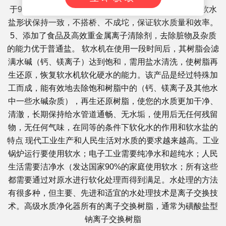
于99.1%. 3、使用水系统远离水垢及坚硬物质困扰 4、软水
盐形状保持一致，不搭桥、不成坨，保证软水质量和效率。
5、添加了食品及高效重金属离子清除剂，去除脏物及杂质
的能力优于普通盐。 软水机在使用一段时间后，其树脂会滤
满水碱（钙、镁离子）达到饱和，需用盐水清洗，使树脂再
生还原，恢复软水机软化硬水的能力。该产品是经过特殊加
工而成，能有效地去除饱和树脂中的（钙、镁离子及其他水
中一些水碱杂质），再生还原树脂，使您的水质更加干净、
清澈，长期保持给水管道通畅、无水垢，使用后无任何残留
物，无任何气味，在同等的条件下软化水的作用和软水盐的
特点 现代工业生产和人民生活对水质的要求越来越高。工业
锅炉运行要使用软水；电子工业需要纯净水和超纯水；人民
生活需要洁净水（发达国家90%的家庭使用软水；所有这些
都需要通过对原水进行软化处理而得到满足。水处理的方法
有很多种，但主要、先进和适宜的水处理技术是离子交换技
术。高级水质净化器所有的离子交换树脂，通常为磺酸盐型
钠离子交换树脂