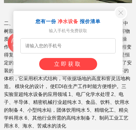
您有一份
净水设备
报价清单
二、实验室超纯水设备的优点 1. 无需酸碱再生： 在混床中
输入手机号免费获取
树脂需要用化学药品酸碱再生， 而EDI则消除了这些有害物
质的处理和繁重的工作。保护了环境。 2. 连续、简单的操
作： 在混床中由于每次再生和水质量的变化，使操作过程变
得复杂，而EDI的产水过程是稳定的连续的， 产水水质是恒
定的，没有复杂的操作程序，操作大大简便化。 3. 降低了安
立即获取
装的要求：EDI系统与相当处理水量的混床相比，有较不的
体积，它采用积木式结构，可依据场地的高度和窨灵活地构
造。 模块化的设计， 使EDI在生产工作时能方便维护。三
实验室超纯水设备的应用领域 1、电厂化学水处理 2、电
子、半导体、精密机械行业超纯水 3、食品、饮料、饮用水
的制备 4、小型纯水站，团体饮用纯水 5、精细化工、精尖
学科用水 6、其他行业所需的高纯水制备 7、制药工业工艺
用水 8、海水、苦咸水的淡化