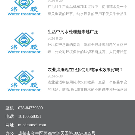
2024-9-20
在毛肚生产食品机械加工过程中，使用纯水是一个
至关重要的环节。纯水设备的应用不仅关乎食品生
产的卫生安全，还直接影 […]
...
生活中污水处理越来越广泛
2024-9-20
环境保护意识的提高：随着全球环境问题的日益严
峻，公众对环境保护的认识不断提高。人们开始意
识到，未经处理的污水直 […]
...
农业灌溉现在很多使用纯净水效果好吗？
2024-5-30
农业灌溉中使用纯净水的效果一直是一个备受争议
的话题。随着现代农业技术的不断进步和环保意识
的提高，越来越多的地区 […]
...
座机：
028-84339699
电话：
18180568351
网址：m.cdmmscl.com
办公：成都市金牛区蓉都大道天回路1009-1019号