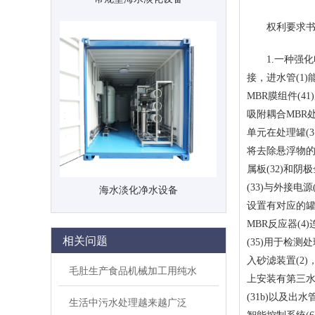
权利要求
1.一种强化电吸
接，进水管(1)
MBR膜组件(4
吸附耦合MBR
单元在处理罐(3
将去除悬浮物的
属板(32)和
(33)与外接电
海水淡化净水设备
设置有对应的罐
MBR反应器(
相关问题
(35)用于检测
入砂滤装置(2)
毛肚生产食品机械加工用纯水
上安装有第三水泵
(31b)以及
生活中污水处理越来越广泛