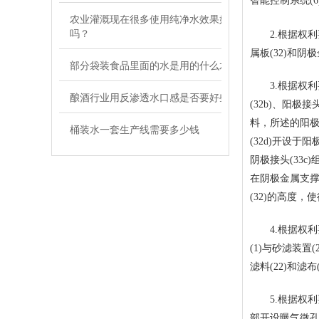
智能控制系统(
农业灌溉现在很多使用纯净水效果好
吗？
2.根据权利要
属板(32)和阴
部分袋装食品里面的水是用的什么水
3.根据权利要
酿酒行业用反渗透水口感是否要好些
(32b)、阳极
料，所述的阳极接
桶装水一套生产线需要多少钱
(32d)开设于
阴极接头(33c
在阴极金属支撑板
(32)的高度，
4.根据权利要
(1)与砂滤装置
滤料(22)和滤布
5.根据权利要
部开设曝气微孔，