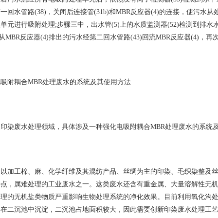
回水管路(38)，关闭后连接管(31b)和MBR反应器(4)的连接，使污水从处
单元进行吸附处理;步骤三中，出水管(5)上的水质监测器(52)检测到排水
使从MBR反应器(4)排出的污水经第二回水管路(43)回流MBR反应器(4)，再次
附耦合MBR处理废水的系统及其使用方法
染废水处理领域，具体涉及一种强化电吸附耦合MBR处理废水的系统
加工棉、麻、化学纤维及其混纺产品、丝绸为主的印染、毛织染整及丝
特点，属难处理的工业废水之一。这类废水还含有重金属、大量溶解性无
处理的无机盐类物质严重影响生物处理系统的净化效果。目前利用氧化沟
要在二沉池中沉淀，二沉池占地面积较大，因此需要创新印染废水处理工