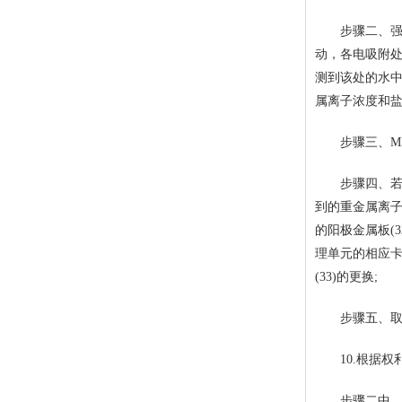
步骤二、强化电
动，各电吸附处
测到该处的水中
属离子浓度和盐
步骤三、MBR
步骤四、若第一
到的重金属离子
的阳极金属板(3
理单元的相应卡槽
(33)的更换;
步骤五、取下的
10.根据权利
步骤二中，若污