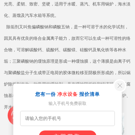
光亮、柔韧、致密、坚硬，适用于水暖、蒸汽、机车用锅炉，海水淡
化、蒸馏及汽车水箱等系统。
除垢剂又叫焦偏磷酸钠和磷酸五钠，是一种可溶于水的化学试剂，
因其具有优良的络合金属离子能力，故而它可以生成一种可溶性的络
合物，可溶解碳酸钙、硫酸钙、碳酸镁、硅酸钙及氧化铁等各种水
垢；三聚磷酸钠的缓蚀原理是形成一种缓蚀膜，这个薄膜是由离子钙
与聚磷酸盐分子生成带正电荷的胶体微粒移至阴极所形成的，所以锅
炉除垢剂作为一款常用的缓蚀剂，具有缓蚀阻垢快和经济环保、不腐
您有一份
净水设备
报价清单
蚀基材等作用，适用于热水锅炉、采暖锅炉、燃煤锅炉、燃气锅炉、
输入手机号免费获取
开水炉、蒸汽锅炉、电锅炉、板式换热器等设备的除垢。