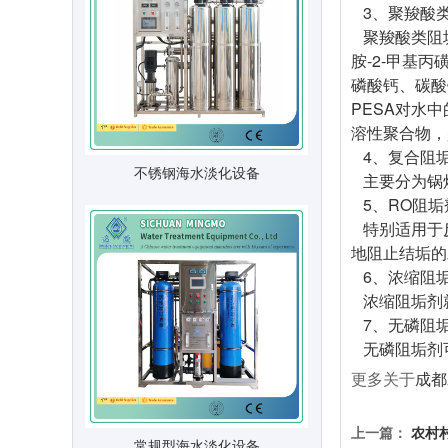
3、聚羧酸
聚羧酸类阻垢
胺-2-甲基
磷酸钙、碳酸
PESA对水
溶性聚合物
4、复合阻
不锈钢海水淡化设备
主要分为锅
5、RO
特别适用于
地阻止结垢的
6、浓缩
浓缩阻垢剂
7、无磷
无磷阻垢剂
更多关于
成都
上一篇：
农村
常规型海水淡化设备