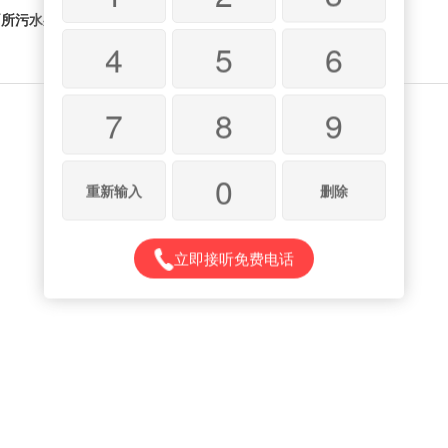
厕所污水处理
4
5
6
7
8
9
0
重新输入
删除
立即接听免费电话