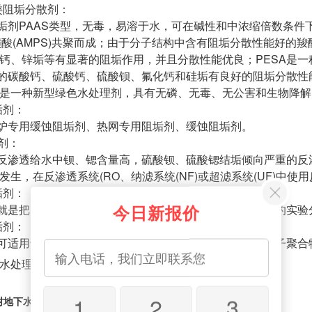
类阻垢分散剂：
剂PAAS类型，无毒，易溶于水，可在碱性和中浓缩倍数条件下运
丙磺酸(AMPS)共聚而成；由于分子结构中含有阻垢分散性能好
钙、锌垢等有显著的阻垢作用，并且分散性能优良；PESA是一
中的碳酸钙、硫酸钙、硫酸钡、氟化钙和硅垢有良好的阻垢分散性
，是一种新型绿色水处理剂，具有无磷、无毒、无公害和生物
垢剂：
炉专用缓蚀阻垢剂、热网专用阻垢剂、缓蚀阻垢剂。
阻垢剂：
反渗透给水中钡、锶含量高，硫酸钡、硫酸锶结垢倾向严重的反
发生，在反渗透系统(RO、纳滤系统(NF)或超滤系统(UF)
阻垢剂：
今日新报价
就是把以上出现的类型的阻垢剂再经过针对企业运营情况的实
阻垢剂：
可适用于不同水源，该产品采用无磷聚合物及分散性高分子聚合
水处理设备
的文章请关注：https://www.cdmmscl.com
1
2
3
村地下水处理设备功能