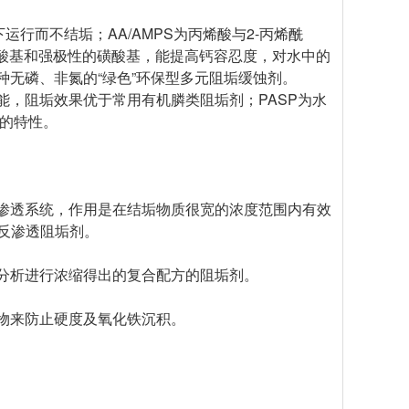
行而不结垢；AA/AMPS为丙烯酸与2-丙烯酰
的羧酸基和强极性的磺酸基，能提高钙容忍度，对水中的
种无磷、非氮的“绿色”环保型多元阻垢缓蚀剂。
能，阻垢效果优于常用有机膦类阻垢剂；PASP为水
降解的特性。
渗透系统，作用是在结垢物质很宽的浓度范围内有效
中使用反渗透阻垢剂。
验分析进行浓缩得出的复合配方的阻垢剂。
物来防止硬度及氧化铁沉积。