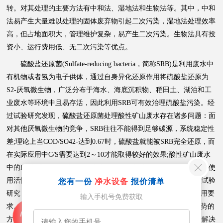
转。对其处理的主要方法有中和法、湿地法和生物法等。其中，中和
法易产生大量难以处理的固体废弃物引起二次污染，湿地法处理效率
高，但占地面积大，管理维护复杂，易产生二次污染。生物法具有投
资小、运行费用低、无二次污染等优点。
硫酸盐还原菌(Sulfate-reducing bacteria，简称SRB)是利用废水中
有机物或者氢为电子供体，通过自身异化还原作用将硫酸盐还原为
S2-厌氧微生物，广泛分布于海水、海底沉积物、稻田土、湖泊和工
业废水等环境中且易存活，因此利用SRB可有效治理硫酸盐污染。经
过试验研究发现，硫酸盐还原菌处理酸性矿山废水存在诸多问题：面
对其他厌氧微生物的竞争，SRB往往不能得到足够碳源，系统稳定性
差;理论上当COD/SO42-达到0.67时，硫酸盐就能被SRB完全还原，而
在实际应用中C/S需要达到2～10才能取得较好的效果;酸性矿山废水
中的H+和重金属，对SRB的毒害抑制作用极大。目前学者们对SRB使
用活性炭吸附固定、颗粒包埋固定等方法进行酸性矿山废水处理试验
您有一份
净水设备
报价清单
研究，取得一定成果，但SRB还原硫酸盐效率仍难达到工业化应用要
输入手机号免费获取
求。基于此，找到在实际应用中能够提高SRB活性和种群竞争优势的
方法，是提高硫酸盐还原速率、提高酸性矿山废水处理能力亟待解决