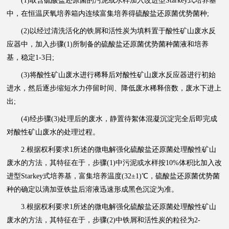
(1)取含硫酸盐还原菌的污泥或水样加入改进型Starkey式培养基
中，在恒温厌氧培养箱内连续富集培养得硫酸盐还原菌优势菌种;
(2)以经过清洗活化的铁屑和活性炭为填料置于酸性矿山废水反
应器中，加入步骤(1)所制备的硫酸盐还原菌优势菌种菌液和培养
基，稳定1-3日;
(3)将酸性矿山废水进行稀释后对酸性矿山废水反应器进行初始
进水，然后逐步缩短水力停留时间、降低废水稀释倍数，废水下进上
出;
(4)经步骤(3)处理后的废水，静置待絮体混凝沉淀完全后即完成
对酸性矿山废水的处理过程。
2.根据权利要求1所述的微电解强化硫酸盐还原菌处理酸性矿山
废水的方法，其特征在于，步骤(1)中污泥或水样按10%体积比加入改
进型Starkey式培养基，富集培养温度(32±1)℃，硫酸盐还原菌优势菌
种的确定以滴加亚铁盐后溶液迅速形成黑色沉淀为准。
3.根据权利要求1所述的微电解强化硫酸盐还原菌处理酸性矿山
废水的方法，其特征在于，步骤(2)中铁屑和活性炭的粒径为2-