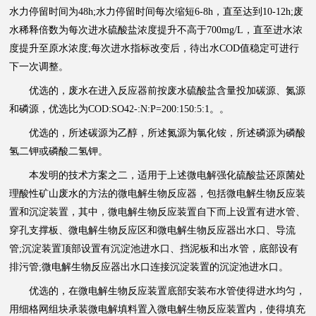
水力停留时间为48h;水力停留时间每次缩短6-8h，直至达到10-12h;废
水稀释倍数为每次进水硫酸盐浓度提升不高于700mg/L，直至进水浓
度提升至原水浓度;每次进水指标改变后，待出水COD值稳定可进行
下一次调整。
优选的，废水在进入反应器前按废水硫酸盐含量投加碳源、氮源
和磷源，优选比为COD:SO42-:N:P=200:150:5:1。。
优选的，所述碳源为乙醇，所述氮源为氯化铵，所述磷源为磷酸
氢二钾或磷酸二氢钾。
本发明的技术方案之二，适用于上述微电解强化硫酸盐还原菌处
理酸性矿山废水的方法的微电解生物反应器，包括微电解生物反应装
置和沉淀装置，其中，微电解生物反应装置自下而上设置有进水管、
穿孔支撑板、微电解生物反应区和微电解生物反应器出水口、导流
管;沉淀装置顶部设置有沉淀池进水口、挡泥板和出水管，底部设有
排污管;微电解生物反应器出水口连接沉淀装置的沉淀池进水口。
优选的，在微电解生物反应装置底部安装布水管使得进水均匀，
用细格网组块承装微电解填料置入微电解生物反应装置内，使得填充