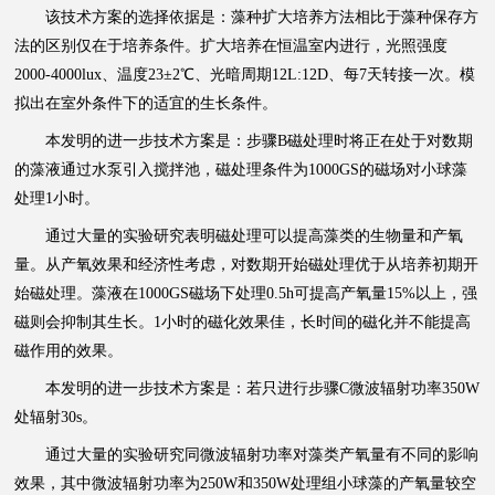
该技术方案的选择依据是：藻种扩大培养方法相比于藻种保存方
法的区别仅在于培养条件。扩大培养在恒温室内进行，光照强度
2000-4000lux、温度23±2℃、光暗周期12L:12D、每7天转接一次。模
拟出在室外条件下的适宜的生长条件。
本发明的进一步技术方案是：步骤B磁处理时将正在处于对数期
的藻液通过水泵引入搅拌池，磁处理条件为1000GS的磁场对小球藻
处理1小时。
通过大量的实验研究表明磁处理可以提高藻类的生物量和产氧
量。从产氧效果和经济性考虑，对数期开始磁处理优于从培养初期开
始磁处理。藻液在1000GS磁场下处理0.5h可提高产氧量15%以上，强
磁则会抑制其生长。1小时的磁化效果佳，长时间的磁化并不能提高
磁作用的效果。
本发明的进一步技术方案是：若只进行步骤C微波辐射功率350W
处辐射30s。
通过大量的实验研究同微波辐射功率对藻类产氧量有不同的影响
效果，其中微波辐射功率为250W和350W处理组小球藻的产氧量较空