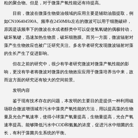
粒的聚合物。但是，对于微藻产氧性能还有待提高。
目前，微波在微藻生物柴油领域的应用主要是辅助油脂提取，例
如CN106404590A。频率在2450MHz左右的微波可以用于细胞破碎，
原因是该频率下的微波在水或者醇类中可以促使氢氧键的偶极转动，
破坏氢键，迅速加热生物质，破坏细胞膜。而另一方面，微波辐射对
藻产生生物效应也被广泛研究关注。多名学者研究发现微波辐射对藻
的生长产生了促进影响。
但在之前的研究中，很少有学者研究微波对微藻产氧性能的影
响，更没有学者将微波对微藻的生物效应应用于微藻培养当中来，故
而这方面的研究还有较大的空间前景。
发明内容
鉴于现有技术存在的问题，本发明的主要目的是提供一种利用磁
场联合微波增强城市污水中藻类产氧性能的方法，用以提高藻的生物
量及光合产氧速率，使得小球藻产氧量提高，生物量提高，光合产氧
速率提高。能够降低污水中COD和氨氮的浓度，促进污水中细菌的生
长，有利于藻菌共生系统的平衡。