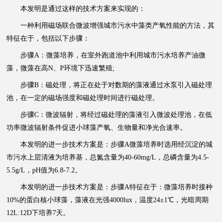
本发明是通过这样的技术方案来实现的：
一种利用磁场联合微波增强城市污水中藻类产氧性能的方法，其
特征在于，包括以下步骤：
步骤A：微藻培养，在室外跑道池中利用城市污水培养产油微
藻，微藻在高N、P环境下迅速繁殖;
步骤B：磁处理，将正在处于对数期的藻液通过水泵引入磁处理
池，在一定的磁场强度和磁处理时间进行磁处理。
步骤C：微波辐射，将经过磁处理的藻液引入微波处理池，在低
功率微波辐射条件促进小球藻产氧、生物量和净光合速率。
本发明的进一步技术方案是：步骤A微藻培养时选用经沉淀的城
市污水上层清液为培养基，总氮含量为40-60mg/L，总磷含量为4.5-
5.5g/L，pH值为6.8-7.2。
本发明的进一步技术方案是：步骤A特征在于：微藻培养时接种
10%的蛋白核小球藻，藻液在光强4000lux，温度24±1℃，光暗周期
12L:12D下培养7天。