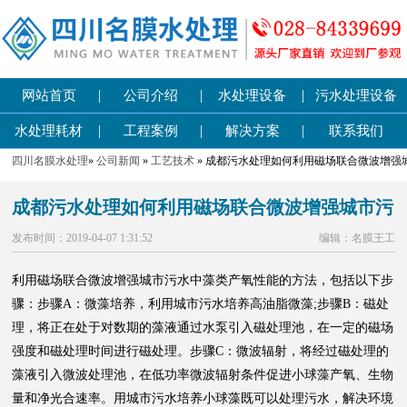
|
|
|
网站首页
公司介绍
水处理设备
污水处理设备
|
|
|
水处理耗材
工程案例
解决方案
联系我们
四川名膜水处理
»
公司新闻
»
工艺技术
» 成都污水处理如何利用磁场联合微波增强
成都污水处理如何利用磁场联合微波增强城市污
发布时间：2019-04-07 1:31:52
编辑：名膜王工
利用磁场联合微波增强城市污水中藻类产氧性能的方法，包括以下步
骤：步骤A：微藻培养，利用城市污水培养高油脂微藻;步骤B：磁处
理，将正在处于对数期的藻液通过水泵引入磁处理池，在一定的磁场
强度和磁处理时间进行磁处理。步骤C：微波辐射，将经过磁处理的
藻液引入微波处理池，在低功率微波辐射条件促进小球藻产氧、生物
量和净光合速率。用城市污水培养小球藻既可以处理污水，解决环境