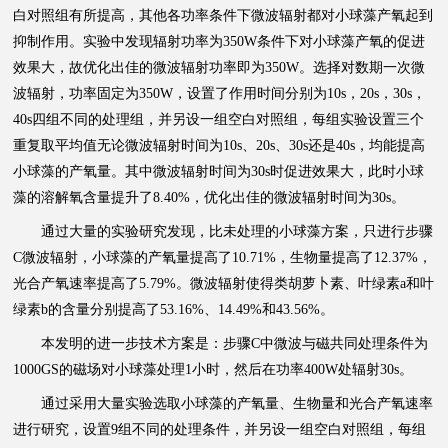
白对照组有所提高，其他各功率条件下微波辐射都对小球藻产氧起到
抑制作用。实验中发现辐射功率为350W条件下对小球藻产氧的促进
效果大，故优化出佳的微波辐射功率即为350W。选择对数期一次微
波辐射，功率固定为350W，设置了作用时间分别为10s，20s，30s，
40s四组不同的处理组，并另设一组空白对照组，每组实验设置三个
重复取平均值无论微波辐射时间为10s、20s、30s还是40s，均能提高
小球藻的产氧量。其中微波辐射时间为30s时促进效果大，此时小球
藻的溶解氧含量提升了8.40%，优化出佳的微波辐射时间为30s。
通过大量的实验研究发现，比未处理的小球藻方案，只进行步骤
C微波辐射，小球藻的产氧量提高了10.71%，生物量提高了12.37%，
光合产氧速率提高了5.79%。微波辐射使得类胡萝卜素、叶绿素a和叶
绿素b的含量分别提高了53.16%、14.49%和43.56%。
本发明的进一步技术方案是：步骤C中微波与磁共同处理条件为
1000GS的磁场对小球藻处理1小时，然后在功率400W处辐射30s。
通过采用大量实验选取小球藻的产氧量、生物量和光合产氧速率
进行研究，设置9组不同的处理条件，并另设一组空白对照组，每组