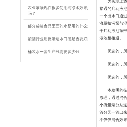
为实现上述目
农业灌溉现在很多使用纯净水效果好
接通的启动液
吗？
一个出水口通
流量抽污泵与
部分袋装食品里面的水是用的什么水
于启动液池顶
酿酒行业用反渗透水口感是否要好些
液池相接通。
桶装水一套生产线需要多少钱
优选的，所述
优选的，所述
优选的，所述
本发明的技术
原理，通过混
小流量泵分别
管分叉一管出
不仅仅混合效