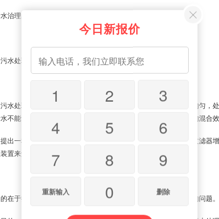
水治理装置
今日新报价
水处理技术领域，具体涉及一种快速污水治理装置。
1
2
3
水处理的微生物生化反应过程中，对于污水的处理存在混合不均匀，处
污水不能够进行良好的接触，在污水处理的过程中，污水与酵素菌的混合
4
5
6
出一种通过溢流推动水流的方法，采用混合器配合喷淋旋转式过滤器增
7
8
9
理装置来解决上述问题。
0
重新输入
删除
在于提供一种快速污水治理装置，以解决上述背景技术中提出的问题