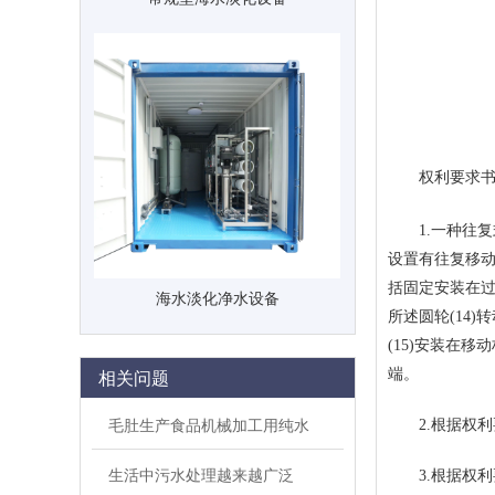
权利要求
1.一种往复
设置有往复移动
括固定安装在过滤
海水淡化净水设备
所述圆轮(14)
(15)安装在移
相关问题
端。
毛肚生产食品机械加工用纯水
2.根据权利要
生活中污水处理越来越广泛
3.根据权利要