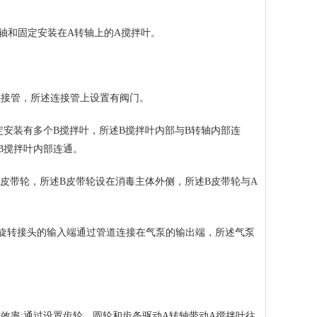
和固定安装在A转轴上的A搅拌叶。
接管，所述连接管上设置有阀门。
安装有多个B搅拌叶，所述B搅拌叶内部与B转轴内部连
B搅拌叶内部连通。
皮带轮，所述B皮带轮设在消毒主体外侧，所述B皮带轮与A
旋转接头的输入端通过管道连接在气泵的输出端，所述气泵
率;通过设置齿轮、圆轮和齿条驱动A转轴带动A搅拌叶往