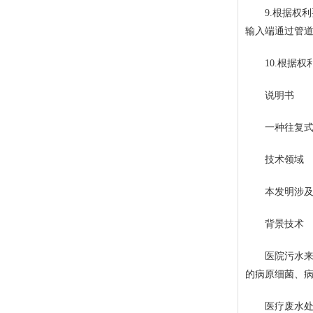
9.根据权利要
输入端通过管道
10.根据权利
说明书
一种往复式医
技术领域
本发明涉及环
背景技术
医院污水来源
的病原细菌、
医疗废水处理