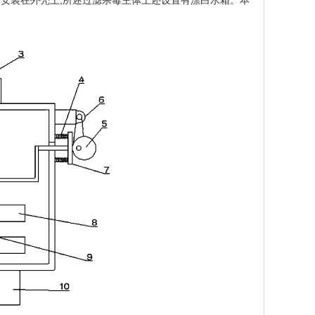
安装在外壳上;所述过滤杀毒主体上还设置有漂白水箱。本