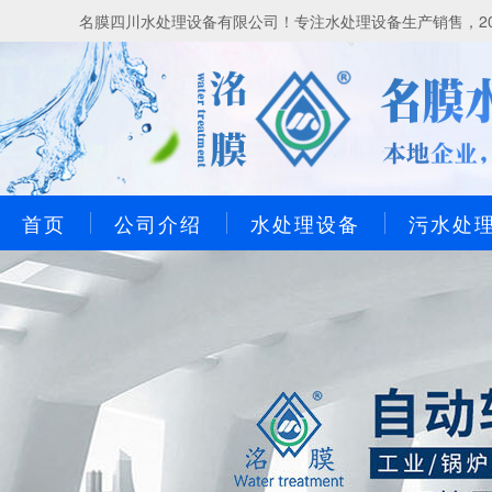
名膜四川水处理设备有限公司！专注水处理设备生产销售，20
首页
公司介绍
水处理设备
污水处