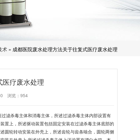
技术
» 成都医院废水处理方法关于往复式医疗废水处理
式医疗废水处理
30
浏览：954
括过滤杀毒主体和消毒主体，所述过滤杀毒主体内部设置有
动装置上，所述驱动装置包括固定安装在过滤杀毒主体底部的
所述圆轮转动安装在外壳上，所述齿轮与齿条啮合，圆轮两侧