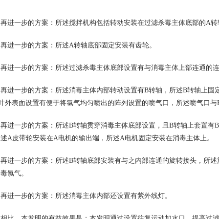
。
进一步的方案：所述搅拌机构包括转动安装在过滤杀毒主体底部的A转轴
进一步的方案：所述A转轴底部固定安装有齿轮。
进一步的方案：所述过滤杀毒主体底部设置有与消毒主体上部连通的连
进一步的方案：所述消毒主体内部转动设置有B转轴，所述B转轴上固定
叶外表面设置有便于将氯气均匀喷出的阵列设置的喷气口，所述喷气口与
进一步的方案：所述B转轴贯穿消毒主体底部设置，且B转轴上套置有B
述A皮带轮安装在A电机的输出端，所述A电机固定安装在消毒主体上。
进一步的方案：所述B转轴底部安装有与之内部连通的旋转接头，所述
消毒氯气。
进一步的方案：所述消毒主体内部还设置有紫外线灯。
比，本发明的有益效果是：本发明通过设置往复运动加水口，提高过滤效