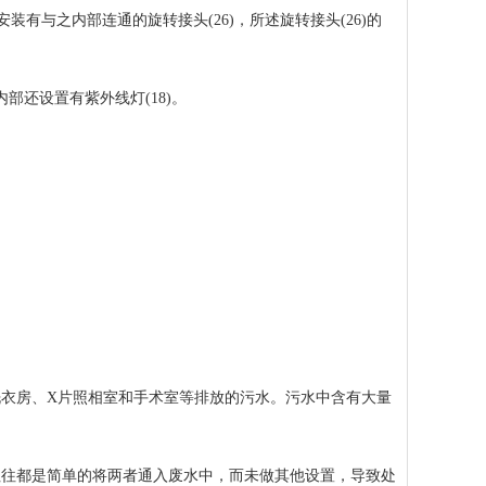
有与之内部连通的旋转接头(26)，所述旋转接头(26)的
部还设置有紫外线灯(18)。
衣房、X片照相室和手术室等排放的污水。污水中含有大量
往都是简单的将两者通入废水中，而未做其他设置，导致处