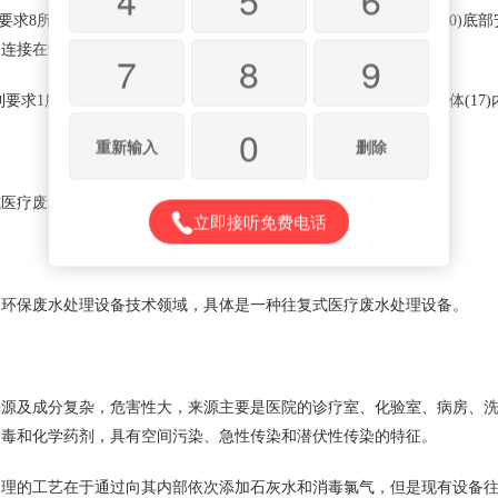
求8所述的往复式医疗废水处理设备，其特征在于，所述B转轴(20)底部安装
连接在气泵(22)的输出端，所述气泵(22)的输入端外接消毒氯气。
7
8
9
要求1所述的往复式医疗废水处理设备，其特征在于，所述消毒主体(17)内
0
重新输入
删除
疗废水处理设备
立即接听免费电话
保废水处理设备技术领域，具体是一种往复式医疗废水处理设备。
及成分复杂，危害性大，来源主要是医院的诊疗室、化验室、病房、洗
病毒和化学药剂，具有空间污染、急性传染和潜伏性传染的特征。
的工艺在于通过向其内部依次添加石灰水和消毒氯气，但是现有设备往