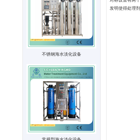
对称设置有两个
发明使得处理
不锈钢海水淡化设备
常规型海水淡化设备