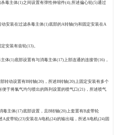
杀毒主体(1)之间设置有弹性伸缩件(4);所述偏心轮(5)通过
装在过滤杀毒主体(1)底部的A转轴(9)和固定安装在A
安装有齿轮(13)。
1)底部设置有与消毒主体(17)上部连通的连接管(16)，
动设置有B转轴(20)，所述B转轴(20)上固定安装有多个
面设置有便于将氯气均匀喷出的阵列设置的喷气口(21)，所述喷气
主体(17)底部设置，且B转轴(20)上套置有B皮带轮
述A皮带轮(23)安装在A电机(24)的输出端，所述A电机(24)固