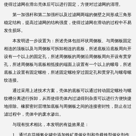
使得过滤网在滑出壳体后可以进行固定，方便对过滤网的清理。
第一加强杆和第二加强杆以及过滤网两端的侧壁之间形成三角形
稳定结构，提高过滤网的结构强度，使得过滤网在滑动的过程中不易
发生损坏。
本发明进一步设置为：所述壳体包括环状周侧板、与周侧板固定
相连的顶板以及与周侧板可拆卸相连的底板，所述底板沿底板周向开
设有一个以上的固定孔，所述周侧板的周侧沿周侧板周向开设有贯穿
孔，所述周侧板与底板相抵接的端面上设置有一个以上的螺母，所述
底板上设置有固定螺栓，所述固定螺栓穿过固定孔和贯穿孔与螺母螺
纹连接。
通过采用上述技术方案，壳体的底板可以通过转动固定螺栓与螺
纹槽分离进行拆卸，从而使得壳体内过滤得到杂质可以进行方便快捷
地排除。橡胶密封层增加底板与周侧板之间的连接密封性，防止在过
滤过程中，壳体中的废水渗出。
与现有技术相比，本发明的有益效果是：
1、通过在芬顿氧化罐中添加铁矿类催化剂和负载铁型催化剂作