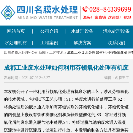
|
|
|
网站首页
公司介绍
水处理设备
污水处理设备
|
|
|
水处理耗材
工程案例
解决方案
联系我们
四川名膜水处理
»
公司新闻
»
工艺技术
» 成都工业废水处理如何利用芬顿氧化处理
成都工业废水处理如何利用芬顿氧化处理有机废
发布时间：2021-07-02 2:48:27
编辑：名膜王工
本发明公开了一种利用芬顿氧化处理有机废水的工艺，涉及芬顿氧化
的技术领域，包括以下工艺步骤：S1：将废水进行前处理工序;S2：
将前处理后的废水通入添加有芬顿试剂的芬顿氧化罐中，芬顿氧化罐
的内侧壁上嵌设有铁矿类催化剂和负载铁型催化剂;S3：将经过芬顿
氧化后的废水通入脱气池中处理;S4：将经过脱气池的废水通入混凝
沉淀池中进行沉淀后，滤液进行排放。本发明的制备方法具有避免芬