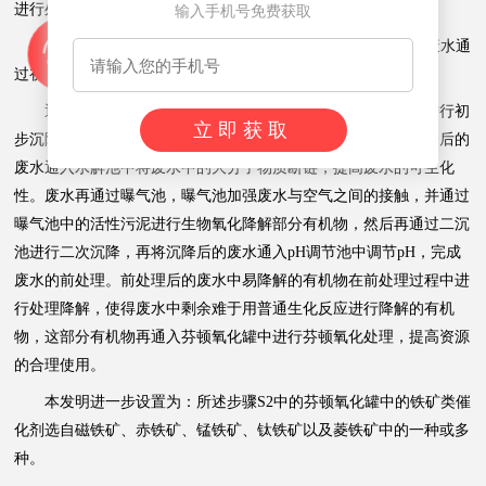
进行处理，然后再次沉淀后即可过滤排放。
输入手机号免费获取
本发明进一步设置为：所述步骤S1中前处理工序为依次将废水通
过初沉池、水解池、曝气池、二沉池和pH调节池进行处理。
通过采用上述技术方案，废水在前处理时，先经过初沉池进行初
立即获取
步沉降，将废水中的大部分固体难溶物沉淀除去，然后再将沉降后的
废水通入水解池中将废水中的大分子物质断链，提高废水的可生化
性。废水再通过曝气池，曝气池加强废水与空气之间的接触，并通过
曝气池中的活性污泥进行生物氧化降解部分有机物，然后再通过二沉
池进行二次沉降，再将沉降后的废水通入pH调节池中调节pH，完成
废水的前处理。前处理后的废水中易降解的有机物在前处理过程中进
行处理降解，使得废水中剩余难于用普通生化反应进行降解的有机
物，这部分有机物再通入芬顿氧化罐中进行芬顿氧化处理，提高资源
的合理使用。
本发明进一步设置为：所述步骤S2中的芬顿氧化罐中的铁矿类催
化剂选自磁铁矿、赤铁矿、锰铁矿、钛铁矿以及菱铁矿中的一种或多
种。