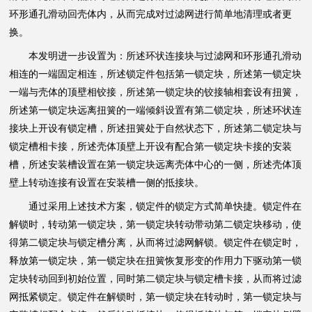
环形通孔滑动回壳体内，从而完成对过滤网进行简单地清理或者更
换。
本发明进一步设置为：所述环状连接块与过滤网和环形通孔滑动
相连的一端固定相连，所述锁定件包括第一锁定块，所述第一锁定块
一端与壳体的顶壁相铰接，所述第一锁定块的铰接轴相套设有扭簧，
所述第一锁定块远离扭簧的一端倾斜设置有第二锁定块，所述环状连
接块上开设有锁定槽，所述扭簧处于自然状态下，所述第二锁定块与
锁定槽相卡接，所述壳体顶壁上开设有配合第一锁定块卡接的安装
槽，所述安装槽设置在第一锁定块远离壳体中心的一侧，所述壳体顶
壁上转动连接有设置在安装槽一侧的抵接块。
通过采用上述技术方案，锁定件的锁定方式简单快捷。锁定件在
解锁时，转动第一锁定块，第一锁定块转动带动第二锁定块移动，使
得第二锁定块与锁定槽分离，从而将过滤网解锁。锁定件在锁定时，
释放第一锁定块，第一锁定块在扭簧恢复形变的作用力下驱动第一锁
定块转动回到初始位置，同时第二锁定块与锁定槽卡接，从而将过滤
网抵紧锁定。锁定件在解锁时，第一锁定块在转动时，第一锁定块与