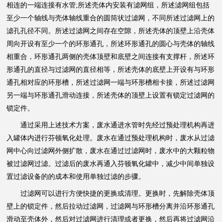
相连的一端连接有水管;所述壳体内安装有滤网组，所述滤网组包括
至少一个轴线与壳体轴线重合的圆筒状过滤网，不同所述过滤网上的
滤孔孔径不同。所述过滤网之间存在空隙，所述壳体的顶壁上沿壳体
周向开设有至少一个的环形通孔，所述环形通孔的圆心与壳体的轴线
相重合，环形通孔两侧的壳体顶壁和底壁之间连接有支撑杆，所述环
形通孔的直径与过滤网的直径相等，所述壳体的底壁上开设有与环形
通孔相对应的环形槽，所述过滤网一端与环形槽相卡接，所述过滤网
另一端与环形通孔滑动连接，所述壳体的顶壁上设置有锁定过滤网的
锁定件。
通过采用上述技术方案，废水通进水管时先经过预处理机构再进
入罐体内进行芬顿氧化处理。废水在通过预处理机构时，废水从过滤
网中心向过滤网外侧扩散，废水在通过过滤网时，废水中的大颗粒物
被过滤网过滤。过滤后的废水再通入芬顿氧化罐中，减少中间单独设
置过滤设备的的成本和使用单独过滤的步骤。
过滤网可以进行方便快捷的更换或清理。更换时，先解除壳体顶
壁上的锁定件，然后拉动过滤网，过滤网与环形槽分离并沿环形通孔
滑动至壳体外，然后对过滤网进行清理或者更换，然后再将过滤网沿