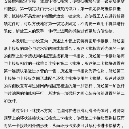
安装槽相配合卡接，然后转动抵接块，使得抵接块与第一锁定块侧壁
相抵接。第一锁定块由于受到扭簧的弹力，第一锁定块与抵接块抵
紧，抵接块不易发生转动而解放第一锁定块。这使得工人在进行解锁
锁定件时，可以方便地将第一锁定块固定，不需要一直用手将其进行
限位，解放工人的双手，使得过滤网的拆装过程更加方便快捷。
本发明进一步设置为：所述进水管上安装有圆形卡接板，所述圆
形卡接板的圆心与进水管的轴线相重合，所述卡接板靠近壳体的一侧
的侧壁上沿卡接板周向固定连接有第一卡接块，所述第一卡接块远离
与卡接板相连的一端垂直连接有第二卡接块，所述第二卡接块设置在
第一连接块靠近进水管的一侧，所述第一卡接块为弹性块，所述第二
卡接块与卡接板之间形成配合环状连接块使用的卡接槽。所述过滤网
的两侧设置有与过滤网两端固定相连的第一加强杆，所述第一加强杆
与过滤网的轴线相平行，所述第一加强杆之间安装有倾斜设置的第二
加强杆。
通过采用上述技术方案，过滤网在进行滑动滑出壳体时，过滤网
顶壁上的环状连接块先抵接第二卡接块，使得第二卡接块受到挤压而
将第一卡接块相外侧形变，从而环形卡接块可以顺利卡进卡接槽内，