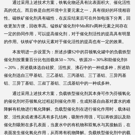
通过采用上述技术方案，铁氧化物还具有比表面积大、催化活性
高的优点。而且铁是自然环境中主要元素之一，具有很好的环境相容
性。磁铁矿催化剂具有磁性，在反应结束后可在外加电场下分离，回
收更加方便，回收率高。锰铁矿催化剂中Mn和Fe两种元素之间存在
一定的协同作用，可以提高催化剂，对于催化剂活性的提高具有明显
的作用。钛铁矿中的钛元素对于催化活性的提高也有一定的效果。
本发明进一步设置为：所述步骤S2中的芬顿氧化罐中的负载铁型
催化剂按重量百分比包括载体50～70%、铁源20～30%和助催化剂8
～20%，所述载体选自硅胶、活性炭、沸石中的一种或多种，所述助
催化剂选自三甲基铝、三乙基铝、三丙基铝、三丁基铝、三异丙基
铝、三异丁基铝、三叔丁基铝、三戊基铝中的一种或多种。
通过采用上述技术方案，负载铁型催化剂其本身可作为芬顿氧化
的催化剂对芬顿氧化过程起到催化作用，生成羟基自由基对废水的难
降解有机物进行氧化降解。负载型催化剂在进行催化作用时，载体硅
胶、活性炭或者沸石具有多孔结构，吸附作用强，可以将铁源以及助
催化剂吸附在多孔表面，当废水中的有机物和双氧水与其接触后，在
表面发生催化氧化作用，从而将有机物降解。负载铁型催化剂中的载