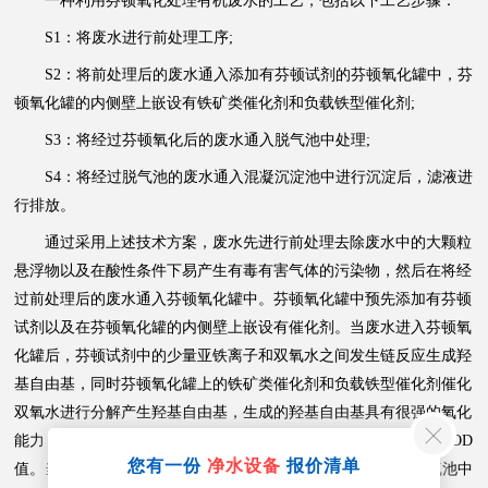
一种利用芬顿氧化处理有机废水的工艺，包括以下工艺步骤：
S1：将废水进行前处理工序;
S2：将前处理后的废水通入添加有芬顿试剂的芬顿氧化罐中，芬
顿氧化罐的内侧壁上嵌设有铁矿类催化剂和负载铁型催化剂;
S3：将经过芬顿氧化后的废水通入脱气池中处理;
S4：将经过脱气池的废水通入混凝沉淀池中进行沉淀后，滤液进
行排放。
通过采用上述技术方案，废水先进行前处理去除废水中的大颗粒
悬浮物以及在酸性条件下易产生有毒有害气体的污染物，然后在将经
过前处理后的废水通入芬顿氧化罐中。芬顿氧化罐中预先添加有芬顿
试剂以及在芬顿氧化罐的内侧壁上嵌设有催化剂。当废水进入芬顿氧
化罐后，芬顿试剂中的少量亚铁离子和双氧水之间发生链反应生成羟
基自由基，同时芬顿氧化罐上的铁矿类催化剂和负载铁型催化剂催化
双氧水进行分解产生羟基自由基，生成的羟基自由基具有很强的氧化
能力，可以无选择的将废水中的大多数有机物氧化，降低废水的COD
您有一份
净水设备
报价清单
值。当废水中的COD值将降低至达到排放标准后，再通入至脱气池中