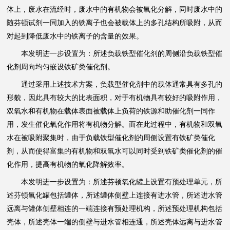
体上，废水在流经时，废水中的有机物会被氧化分解，同时废水中的
随芬顿试剂一同加入的铁离子也会被载体上的多孔结构所吸附，从而
对起到降低废水中的铁离子的含量的效果。
本发明进一步设置为：所述负载铁型催化剂的周侧沿负载铁型催
化剂周向均匀嵌设铁矿类催化剂。
通过采用上述技术方案，负载型催化剂中的载体通常具有多孔的
形貌，因此具有较大的比表面积，对于有机物具有较好的吸附作用，
双氧水和有机物在载体表面被载体上负荷的铁源和助催化剂一同作
用，发生催化氧化作用将有机物分解。而在此过程中，有机物和双氧
水在被吸附聚集时，由于负载铁型催化剂的周侧设置有铁矿类催化
剂，从而使得富集的有机物和双氧水可以同时受到铁矿类催化剂的催
化作用，提高有机物的氧化降解效率。
本发明进一步设置为：所述芬顿氧化罐上设置有预处理单元，所
述芬顿氧化罐包括罐体，所述罐体侧壁上连接有进水管，所述进水管
远离与罐体侧壁相连的一端连接有预处理机构，所述预处理机构包括
壳体，所述壳体一端的侧壁与进水管相连通，所述壳体远离与进水管