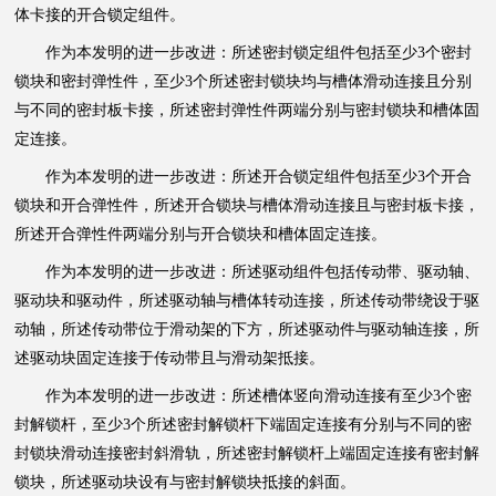
体卡接的开合锁定组件。
作为本发明的进一步改进：所述密封锁定组件包括至少3个密封
锁块和密封弹性件，至少3个所述密封锁块均与槽体滑动连接且分别
与不同的密封板卡接，所述密封弹性件两端分别与密封锁块和槽体固
定连接。
作为本发明的进一步改进：所述开合锁定组件包括至少3个开合
锁块和开合弹性件，所述开合锁块与槽体滑动连接且与密封板卡接，
所述开合弹性件两端分别与开合锁块和槽体固定连接。
作为本发明的进一步改进：所述驱动组件包括传动带、驱动轴、
驱动块和驱动件，所述驱动轴与槽体转动连接，所述传动带绕设于驱
动轴，所述传动带位于滑动架的下方，所述驱动件与驱动轴连接，所
述驱动块固定连接于传动带且与滑动架抵接。
作为本发明的进一步改进：所述槽体竖向滑动连接有至少3个密
封解锁杆，至少3个所述密封解锁杆下端固定连接有分别与不同的密
封锁块滑动连接密封斜滑轨，所述密封解锁杆上端固定连接有密封解
锁块，所述驱动块设有与密封解锁块抵接的斜面。