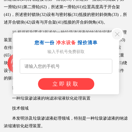
一滑轮(61)第二滑轮(62)，所述第一滑轮(61)位置高度高于开合架
(41)，所述密封锁块(32)设有与密封板(31)抵接的密封斜倒角(33)，所
述开合锁块(42)设有与开合架(41)抵接的开合斜倒角(43)。
10.根据权利要求3所述的一种垃圾渗滤液的纳滤浓缩液软化处理
装置，其特征在于：所述驱动块(53)共设置2个，2个所述驱动块(53)
您有一份
净水设备
报价清单
在传动带(51)上的位置相对，所述滑动架(24)固定连接有第二拉索
输入手机号免费获取
(65)，所述第二拉索(65)远离滑动架(24)的一端固定连接有第二配重
块(66)，所述槽体(21)转动连接有第三滑轮(67)，所述第二拉索(65)绕
设于第三滑轮(67)，所述第三滑轮(67)位于滑动架(24)远离驱动组件
的驱动方向的一侧。
立即获取
说明书
一种垃圾渗滤液的纳滤浓缩液软化处理装置
技术领域
本发明涉及垃圾渗滤液处理领域，特别是一种垃圾渗滤液的纳滤
浓缩液软化处理装置。