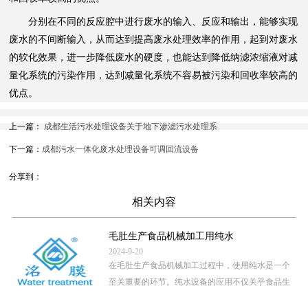
分别在不同的反应腔中进行废水的输入、反应和输出，能够实现
废水的不间断输入，从而达到提高废水处理效率的作用，起到对废水
的软化效果，进一步降低废水的硬度，也能达到降低纳滤浓缩液对减
量化系统的污染作用，达到减量化系统不容易被污染和回收率较高的
优点。
上一篇：
成都生活污水处理设备关于地下渗滤污水处理系
下一篇：
成都污水一体化废水处理设备可调回流设备
分享到：
相关内容
毛肚生产食品机械加工用纯水
2024-9-20
在毛肚生产食品机械加工过程中，使用纯水是一个
至关重要的环节。纯水设备的应用不仅关乎食品生
产的卫生安全，还直接影 […]