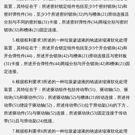
装置，其特征在于：所述密封锁定组件包括至少3个密封锁块(32)和
密封弹性件(34)，至少3个所述密封锁块(32)均与槽体(21)滑动连接且
分别与不同的密封板(31)卡接，所述密封弹性件(34)两端分别与密封
锁块(32)和槽体(21)固定连接。
5.根据权利要求3所述的一种垃圾渗滤液的纳滤浓缩液软化处理
装置，其特征在于：所述开合锁定组件包括至少3个开合锁块(42)和
开合弹性件(44)，所述开合锁块(42)与槽体(21)滑动连接且与密封板
(31)卡接，所述开合弹性件(44)两端分别与开合锁块(42)和槽体(21)固
定连接。
6.根据权利要求3所述的一种垃圾渗滤液的纳滤浓缩液软化处理
装置，其特征在于：所述驱动组件包括传动带(51)、驱动轴(52)、驱
动块(53)和驱动件(55)，所述驱动轴(52)与槽体(21)转动连接，所述传
动带(51)绕设于驱动轴(52)，所述传动带(51)位于滑动架(24)的下方，
所述驱动件(55)与驱动轴(52)连接，所述驱动块(53)固定连接于传动
带(51)且与滑动架(24)抵接。
7.根据权利要求6所述的一种垃圾渗滤液的纳滤浓缩液软化处理