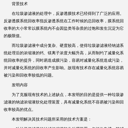
背景技术
在垃圾渗滤液的处理中，反渗透膜技术已经得到了广泛的应用。
反渗透膜系统回收率指反渗透系统在工作时候的总回收率，膜系统回
收率的大小常常以膜系统内不会因盐类等杂质的过饱和发生沉淀为它
的极限值。
而垃圾渗滤液中成分复杂、硬度较高，使得垃圾渗滤液经纳滤系
统处理后的浓缩液的钙、镁离子浓度大幅升高，从而制约了减量化系
统回收率的提升，同时易造成膜污染，容易对减量化系统造成污染，
并对减量化系统的回收率产生影响。故现有技术存在减量化系统容易
被污染和回收率较低的问题。
发明内容
为了克服现有技术的上述缺点，本发明的目的是提供一种垃圾渗
滤液的纳滤浓缩液软化处理装置，具有减量化系统不容易被污染和回
收率较高的优点。
本发明解决其技术问题所采用的技术方案是：