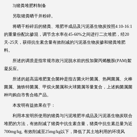
3)猪粪堆肥料制备
另取猪粪晒干并粉碎。
将晒干粉碎后的猪粪、堆肥半成品及污泥基生物炭按照4:10-16:1
的重量份配比掺混，调节含水率在45-60%之间进行二次堆肥，经20
天-25天，获得抗生素含量有效削减的污泥基生物炭掺和猪粪堆肥
料。
所述的调质是指常规市政污泥脱水前的投加聚丙烯酰胺(PAM)絮
凝反应。
所述的超高温堆肥复合菌种是指古菌火叶菌属、热网菌属、火棒
菌属、施铁特菌属、甲烷火菌属和火球菌属等量复合，上述购菌属菌
种均购自市售合格产品。
本发明有益效果在于：
利用本发明所使用的猪粪与污泥堆肥半成品及污泥基生物炭联合
堆肥的方法，有效削减了猪粪中抗生素含量，猪粪中抗生素总量为近
700mg/kg, 有效削减至25mg/kg以下，降低了其土地利用的环境风