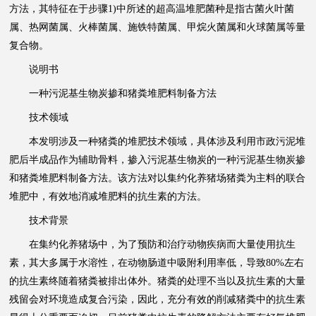
方法，其特征在于步骤1)中所述的超高温堆肥菌种是指古菌火叶菌
属、热网菌属、火棒菌属、施铁特菌属、甲烷火菌属和火球菌属等量
复合物。
说明书
一种污泥基生物炭掺和猪粪堆肥料制备方法
技术领域
本发明涉及一种猪粪的堆肥技术领域，具体涉及利用市政污泥堆
肥后半成品作为辅助骨料，掺入污泥基生物炭的一种污泥基生物炭掺
和猪粪堆肥料制备方法。该方法对以集约化养猪场猪粪为主料的联合
堆肥中，有效地消减堆肥料的抗生素的方法。
技术背景
在集约化养猪场中，为了预防和治疗动物疾病而大量使用抗生
素，其大多属于水溶性，在动物肠道中吸附利用率低，导致80%左右
的抗生素终随着猪粪被排出体外。猪粪的处理不当以及抗生素的大量
残留会对环境造成复合污染，因此，充分有效的削减猪粪中的抗生素