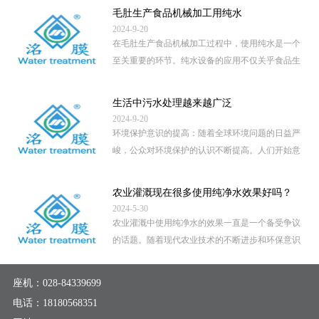
毛肚生产食品机械加工用纯水
2024-9-20
在毛肚生产食品机械加工过程中，使用纯水是一个
至关重要的环节。纯水设备的应用不仅关乎食品生
产的卫生安全，还直接影 […]
...
生活中污水处理越来越广泛
2024-9-20
环境保护意识的提高：随着全球环境问题的日益严
峻，公众对环境保护的认识不断提高。人们开始意
识到，未经处理的污水直 […]
...
农业灌溉现在很多使用纯净水效果好吗？
2024-5-30
农业灌溉中使用纯净水的效果一直是一个备受争议
的话题。随着现代农业技术的不断进步和环保意识
的提高，越来越多的地区 […]
...
座机：
028-84339699
电话：
18180568351