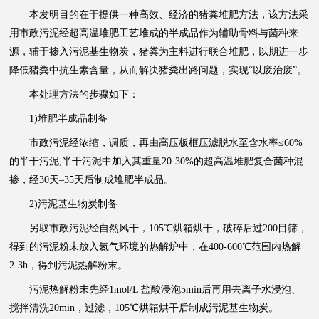
本发明目的在于提供一种高效、经济的猪粪堆肥方法，该方法采
用市政污泥经超高温堆肥工艺堆成的半成品作为辅助骨料与菌种来
源，辅于掺入污泥基生物炭，猪粪为主料进行联合堆肥，以期进一步
降低猪粪中抗生素含量，从而解决猪粪出路问题，实现“以废治废”。
本处理方法的步骤如下：
1)堆肥半成品制备
市政污泥经浓缩，调质，再由高压板框压滤脱水至含水率≤60%
的半干污泥;半干污泥中加入其重量20-30%的超高温堆肥复合菌种混
掺，经30天–35天后制成堆肥半成品。
2)污泥基生物炭制备
另取市政污泥经自然风干，105℃烘箱烘干，破碎后过200目筛，
得到的污泥粉末放入氮气环境的热解炉中，在400-600℃范围内热解
2-3h，得到污泥热解粉末。
污泥热解粉末先经1mol/L 盐酸浸泡5min后再用去离子水浸泡、
搅拌清洗20min，过滤，105℃烘箱烘干后制成污泥基生物炭。