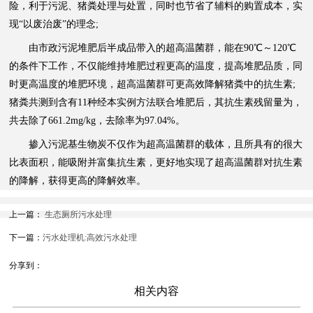
险，利于污泥、猪粪处理与处置，同时也节省了辅料的购置成本，实
现“以废治废”的理念;
由市政污泥堆肥后半成品带入的超高温菌群，能在90℃～120℃
的条件下工作，不仅能维持堆肥过程更高的温度，提高堆肥品质，同
时更高温度的堆肥环境，超高温菌群可更高效降解猪粪中的抗生素;
猪粪共测到含有11种经本实例方法联合堆肥后，其抗生素残留量为，
共去除了661.2mg/kg，去除率为97.04%。
掺入污泥基生物炭不仅作为超高温菌群的载体，且所具有的很大
比表面积，能吸附并富集抗生素，更好地实现了超高温菌群对抗生素
的降解，获得更高的降解效率。
上一篇：
生态厕所污水处理
下一篇：
污水处理机:高效污水处理
分享到：
相关内容