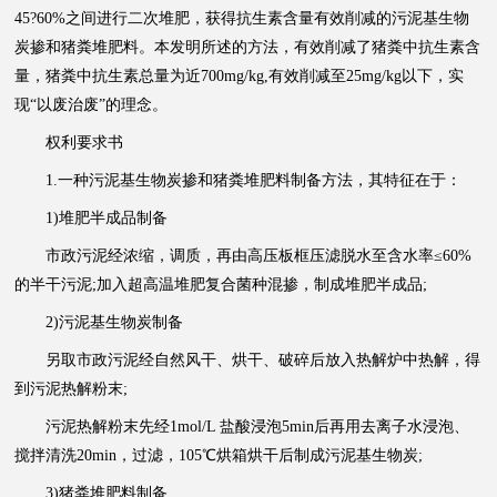
45?60%之间进行二次堆肥，获得抗生素含量有效削减的污泥基生物
炭掺和猪粪堆肥料。本发明所述的方法，有效削减了猪粪中抗生素含
量，猪粪中抗生素总量为近700mg/kg,有效削减至25mg/kg以下，实
现“以废治废”的理念。
权利要求书
1.一种
污泥
基生物炭掺和猪粪堆肥料制备方法，其特征在于：
1)堆肥半成品制备
市政污泥经浓缩，调质，再由高压板框压滤脱水至含水率≤60%
的半干污泥;加入超高温堆肥复合菌种混掺，制成堆肥半成品;
2)污泥基生物炭制备
另取市政污泥经自然风干、烘干、破碎后放入热解炉中热解，得
到污泥热解粉末;
污泥热解粉末先经1mol/L 盐酸浸泡5min后再用去离子水浸泡、
搅拌清洗20min，过滤，105℃烘箱烘干后制成污泥基生物炭;
3)猪粪堆肥料制备