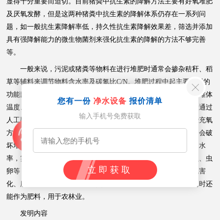
显得十分重要而迫切。目前猪粪中抗生素的降解方法主要有好氧堆肥
及厌氧发酵，但是这两种猪粪中抗生素的降解体系仍存在一系列问
题，如一般抗生素降解率低，持久性抗生素降解效果差，筛选并添加
具有强降解能力的微生物菌剂来强化抗生素的降解的方法不够完善
等。
一般来说，污泥或猪粪等物料在进行堆肥时通常会掺杂秸秆、稻
草等辅料来调节物料含水率及碳氮比C/N。堆肥过程中起主要作用的
功能菌为某类好氧微生物，这些好氧微生物在新陈代谢过程中对堆体
您有一份
净水设备
报价清单
温度、氧气及底物等因素具有一定的要求。在堆肥过程中，一般通过
输入手机号免费获取
人工翻堆或者曝气充氧等方式来提高堆体内的含氧量，但是这些充氧
方式又会破坏细菌生长所需要的堆体温度，从某种程度上来说，会破
坏堆体供氧与温度保持的关系。物料堆肥腐熟后，能有效削减含水
率，实现减量化，还能杀灭物料中的有害病原体微生物、寄生虫、虫
立即获取
卵等，同时降解物料中的有机物，如抗生素等，使其矿质化、无害
化、腐殖化等。与此同时，腐熟后的物料在达到无害化标准的同时还
能作为肥料，用于农林业。
发明内容