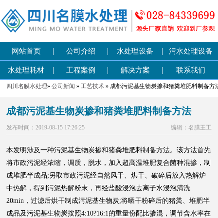
|
|
|
网站首页
公司介绍
水处理设备
污水处理设备
|
|
|
水处理耗材
工程案例
解决方案
联系我们
四川名膜水处理
»
公司新闻
»
工艺技术
» 成都污泥基生物炭掺和猪粪堆肥料制备方
成都污泥基生物炭掺和猪粪堆肥料制备方法
发布时间：2019-08-15 17:26:25
编辑：名膜王工
本发明涉及一种污泥基生物炭掺和猪粪堆肥料制备方法。该方法首先
将市政污泥经浓缩，调质，脱水，加入超高温堆肥复合菌种混掺，制
成堆肥半成品;另取市政污泥经自然风干、烘干、破碎后放入热解炉
中热解，得到污泥热解粉末，再经盐酸浸泡去离子水浸泡清洗
20min，过滤后烘干制成污泥基生物炭;将晒干粉碎后的猪粪、堆肥半
成品及污泥基生物炭按照4:10?16:1的重量份配比掺混，调节含水率在