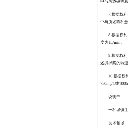
中与所述磁种
7.根据权利要
中与所述磁种
8.根据权利
度为1L/min。
9.根据权利
述搅拌桨的转速为3
10.根据权利
750mg/L或10
说明书
一种城镇生活
技术领域