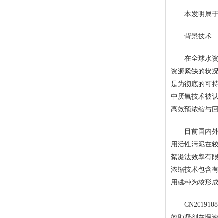
本发明属于水
背景技术
在全球水资源
资源紧缺的状
是为彻底的可
中厌氧技术被认
高效预浓缩与
目前国内外针
用活性污泥在较
絮凝法效率有
浓缩技术包含有
用磁种为核形
CN20191
效助凝剂在慢