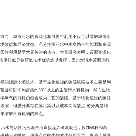
。
方向，城市污水的资源化和可再生利用不仅可以缓解城市水
环境效益和经济效益。充分挖掘污水中本身携带的能源和资源
效回收利用是学术界关注的热点。大量研究表明，碳源资源化
物浓度较低导致厌氧技术优势难以发挥，因此对污水碳源进行
径的碳源浓缩技术。基于生化途径的碳源浓缩技术主要是利
絮凝可以平均富集约60%以上的生活污水有机物，然而生物
连续曝气的能耗仍然会成为工艺的缺陷。基于物化途径的碳源
浓缩，但膜分离存在膜污染以及成本高等缺点;磁分离是利
富集溶解性有机物的缺点。
方法，污水与活性污泥混合后直接流入磁混凝池，投加磁种和高
时磁种一次投放，使得产生的生物絮体分布不均，影响了后续