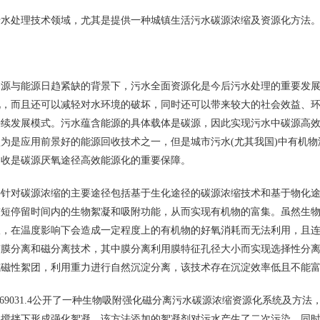
处理技术领域，尤其是提供一种城镇生活污水碳源浓缩及资源化方法
与能源日趋紧缺的背景下，污水全面资源化是今后污水处理的重要发展
况，而且还可以减轻对水环境的破坏，同时还可以带来较大的社会效益、
持续发展模式。污水蕴含能源的具体载体是碳源，因此实现污水中碳源高
为是应用前景好的能源回收技术之一，但是城市污水(尤其我国)中有机
回收是碳源厌氧途径高效能源化的重要保障。
对碳源浓缩的主要途径包括基于生化途径的碳源浓缩技术和基于物化途
短停留时间内的生物絮凝和吸附功能，从而实现有机物的富集。虽然生物
限，在温度影响下会造成一定程度上的有机物的好氧消耗而无法利用，且
膜分离和磁分离技术，其中膜分离利用膜特征孔径大小而实现选择性分离
成磁性絮团，利用重力进行自然沉淀分离，该技术存在沉淀效率低且不能
0869031.4公开了一种生物吸附强化磁分离污水碳源浓缩资源化系统及
速搅拌下形成强化絮凝。该方法添加的絮凝剂对污水产生了二次污染，同