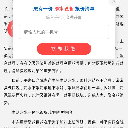
随着我国社会经济和城市化的发展，城市污水的数量在不断增
您有一份
净水设备
报价清单
长，各地纷纷进行小区中水站的建设和城市污水处理厂的建设，但
是，事实证明，河流污染依旧严重，污水处理设计建设缓慢，植物效
输入手机号免费获取
果不够明显，而且，还带来了污泥处理问题，垃圾带来的社会问题也
明显暴露。
在居民家中，产生的生活垃圾主要有三类：一类是厨房垃圾，主
立即获取
要是剩饭、生菜、菜叶、果皮;一类是卫生间的垃圾，主要是手纸;一
类是其他日用品包装等，目前大家将以上三类生活垃圾直接混装，混
合处理，存在交叉污染和难以处理利用的弊端，但对厨卫垃圾进行处
理，是解决垃圾污染的重要方面。
目前，平房四合院内产生的生活污水，因排污结构不合理，常常
臭气四溢，污水下渗污染地下水源，渗坑通常使用一年，因油腻、污
泥沉淀而失效，此时又继续在另一处重新挖坑，造成人力、资金的浪
费。
生活污水一体化设备:实用新型内容
本实用新型的目的在于为了解决上述问题，提供一种平房四合院