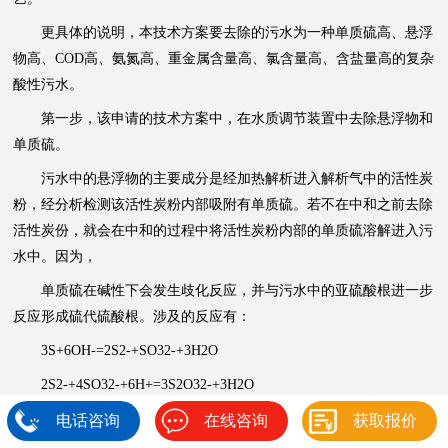
更具体的说明，本技术方案要去除的污水为一种单质硫高、悬浮
物高、COD高、氨氮高、重金属含量高、氯含量高、含盐量高的复杂
酸性污水。
第一步，该申请的技术方案中，在水质调节装置中去除悬浮物和
单质硫。
污水中的悬浮物的主要成分是经加热解析进入解析气中的活性炭
粉，经分析检测该活性炭粉内部吸附有单质硫。若不在中和之前去除
活性炭份，就会在中和的过程中将活性炭粉内部的单质硫溶解进入污
水中。因为，
单质硫在碱性下会发生歧化反应，并与污水中的亚硫酸根进一步
反应形成硫代硫酸根。涉及的反应有：
3S+6OH-=2S2-+SO32-+3H2O
2S2-+4SO32-+6H+=3S2O32-+3H2O
单质硫溶解进入污水的危害主要是造成脱氨膜工艺中脱氨膜的堵
电话咨询
在线咨询
获取报价
塞。因为脱氨膜虽为疏水型透气膜，但是由于膜丝内外渗透压的存在