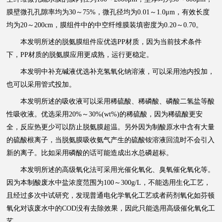
膜壁微孔孔隙率均为30～75%，微孔径均为0.01～1.0μm，有效长度
均为20～200cm，膜组件中的中空纤维膜装填密度为0.20～0.70。
本发明所述的脱氨膜组件应优选PP材质，因为当前技术条件
下，PP材质的脱氨膜应用更成熟，运行更稳定。
本发明中补充碱液优选补充氢氧化钠溶液，可以采用池内投加，
也可以采用管式投加。
本发明所述的吸收液可以采用稀硫酸、稀磷酸、磷酸二氢盐等酸
性吸收液。优选采用20%～30%(wt%)的稀硫酸，因为稀硫酸更安
全，反应热更少可以防止脱氨膜超温。另外因为制酸原水中含有大量
的硫酸根离子，当脱氨膜吸收氨气产生的硫酸铵溶液回流时不会引入
新的离子。比如采用磷酸的话可能造成出水总磷超标。
本发明所述的高级氧化法可采用光催化氧化、臭氧催化氧化等。
因为本制酸废水中盐浓度范围为100～300g/L，不能选用生化工艺，
且经过多次中试研究，发现普通电化学氧化工艺或者药剂氧化如芬顿
氧化对该废水中的COD没有去除效果，因此只能选用高级催化氧化工
艺。