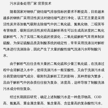
污水设备处理厂家:背景技术
随着国家对钢铁厂烧结烟气排放指标的要求不断提高，目前越来
越多的钢铁厂采用活性炭法对烧结烟气进行净化，该工艺主要是采用
活性炭并添加氨气吸附去除烟气中的二氧化硫、氮氧化物、二噁英等
有害物质，吸附后的活性炭经高温解析再生可以生成高浓度的二氧化
硫解析气，为了实现二氧化硫的资源化，二氧化硫解析气常用来制浓
硫酸。为保证硫酸品质及制酸系统的稳定性，常常采用洗涤法对解析
气体进行洗涤除杂，因此产生了大量的酸性烟气洗涤污水即制酸污
水。
由于解析气往往含有大量的二氧化硫和少量三氧化硫，在洗涤过
程中会溶解进入水中，使得洗涤污水一般呈酸性。又由于洗涤污水成
分易受烧结烟气成分、吸附剂及解析工艺的影响，其种类较为繁多，
且由于解析气中的杂质往往较为复杂、浓度高，这样导致了制酸洗涤
污水成分特别复杂。
经过长期跟踪研究，确定上述制酸污水是一种悬浮物高、COD
高、氨氮高、重金属含量高、氯含量高、含盐量高的复杂酸性污水。