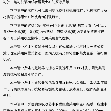
衬胶、钢衬玻璃钢或者混凝土衬防腐涂层等。
本申请中的搅拌机可以采用空气搅拌和机械搅拌，机械搅拌设备
材质可以选用钢衬胶或者钢衬玻璃钢。
本申请中的絮凝沉淀池(槽)可以分两个池(槽)独立设置;也可以合
并成一个池(槽)，池(槽)内分两格。但絮凝池(槽)内需要配置搅拌设
备：可以采用机械搅拌，也可采用空气搅拌。
本申请中所述的超滤器可以是内置式超滤，也可以是外置式超
滤，优选采用内置式超滤，因为其抗污染和堵塞的能力更强，运行更
稳定。
本申请中所述的超滤器的滤芯应优选采用PTFE材质，因为其耐
腐蚀抗污染耐温性能更佳。
本申请中所述的吹脱装置优选采用旋转泡沫分离法，常温常压操
作，传质效率更高，抗堵塞结垢能力更强，成本更低，操作维护更加
便利。
本申请中，所述的氨吸收器中的脱氨膜采用中空纤维膜，所述中
空纤维微孔疏水膜的膜内径为100～2000μm，壁厚均为30～600μm，