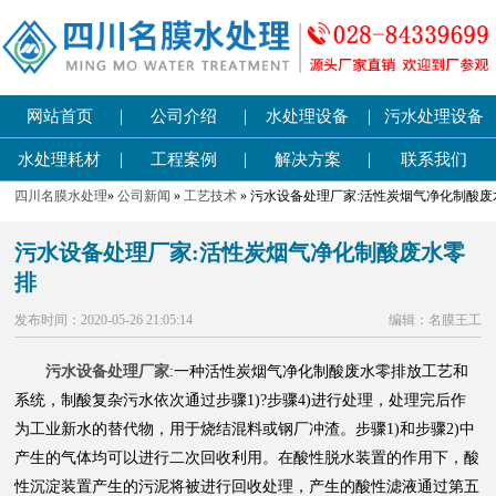
|
|
|
网站首页
公司介绍
水处理设备
污水处理设备
|
|
|
水处理耗材
工程案例
解决方案
联系我们
四川名膜水处理
»
公司新闻
»
工艺技术
» 污水设备处理厂家:活性炭烟气净化制酸
污水设备处理厂家:活性炭烟气净化制酸废水零
排
发布时间：2020-05-26 21:05:14
编辑：名膜王工
污水设备处理厂家
:一种活性炭烟气净化制酸废水零排放工艺和
系统，制酸复杂污水依次通过步骤1)?步骤4)进行处理，处理完后作
为工业新水的替代物，用于烧结混料或钢厂冲渣。步骤1)和步骤2)中
产生的气体均可以进行二次回收利用。在酸性脱水装置的作用下，酸
性沉淀装置产生的污泥将被进行回收处理，产生的酸性滤液通过第五