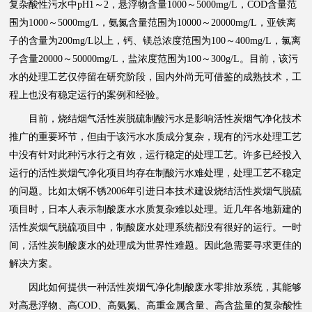
复杂酸性污水中pH1～2，悬浮物含量1000～5000mg/L，COD含量范
围为1000～5000mg/L，氨氮含量范围为10000～20000mg/L，亚铁离
子的含量为200mg/L以上，钙、镁总浓度范围为100～400mg/L，氯离
子含量20000～50000mg/L，盐浓度范围为100～300g/L。目前，该污
水的处理工艺仅停留在研究阶段，国内外尚无可借鉴的成熟技术，工
程上也没有稳定运行的案例和经验。
目前，烧结烟气活性炭脱硫制酸污水是影响活性炭烟气净化技术
推广的重要环节，但由于该污水水质成分复杂，现有的污水处理工艺
中没有针对此种污水行之有效，运行稳定的处理工艺。许多已经投入
运行的活性炭烟气净化项目均存在制酸污水难处理，处理工艺不稳定
的问题。比如太钢不锈2006年引进日本技术建设烧结活性炭烟气脱硫
项目时，日本人表示制酸废水水质复杂难以处理。近几年各地新建的
活性炭烟气脱硫项目中，制酸废水处理系统都没有很好的运行。一时
间，活性炭制酸废水的处理成为世界性难题。因此急需要寻求更佳的
解决方案。
因此如何提供一种活性炭烟气净化制酸废水零排放系统，其能够
对高悬浮物、高COD、高氨氮、高重金属含量、高含盐量的复杂酸性