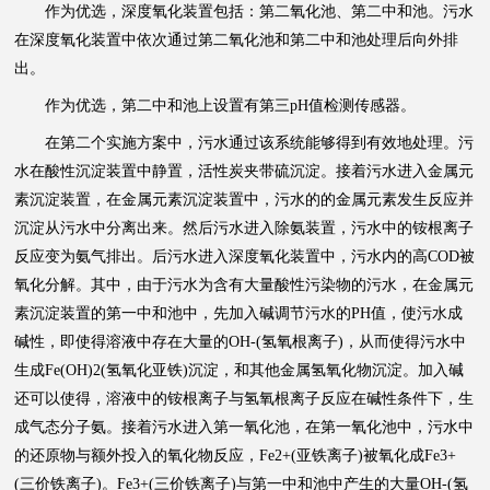
作为优选，深度氧化装置包括：第二氧化池、第二中和池。污水
在深度氧化装置中依次通过第二氧化池和第二中和池处理后向外排
出。
作为优选，第二中和池上设置有第三pH值检测传感器。
在第二个实施方案中，污水通过该系统能够得到有效地处理。污
水在酸性沉淀装置中静置，活性炭夹带硫沉淀。接着污水进入金属元
素沉淀装置，在金属元素沉淀装置中，污水的的金属元素发生反应并
沉淀从污水中分离出来。然后污水进入除氨装置，污水中的铵根离子
反应变为氨气排出。后污水进入深度氧化装置中，污水内的高COD被
氧化分解。其中，由于污水为含有大量酸性污染物的污水，在金属元
素沉淀装置的第一中和池中，先加入碱调节污水的PH值，使污水成
碱性，即使得溶液中存在大量的OH-(氢氧根离子)，从而使得污水中
生成Fe(OH)2(氢氧化亚铁)沉淀，和其他金属氢氧化物沉淀。加入碱
还可以使得，溶液中的铵根离子与氢氧根离子反应在碱性条件下，生
成气态分子氨。接着污水进入第一氧化池，在第一氧化池中，污水中
的还原物与额外投入的氧化物反应，Fe2+(亚铁离子)被氧化成Fe3+
(三价铁离子)。Fe3+(三价铁离子)与第一中和池中产生的大量OH-(氢