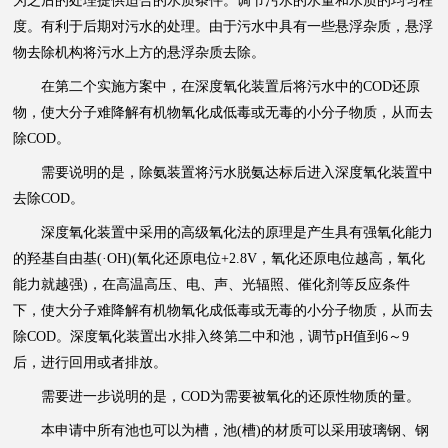
为之后的处理提供适合的水质条件。调节污水的水量和水质的均匀程
度。有利于后期对污水的处理。由于污水中具有一些悬浮杂质，悬浮
物去除机构将污水上方的悬浮杂质去除。
在第二个实施方案中，在深度氧化装置后将污水中的COD还原
物，使大分子难降解有机物氧化成低毒或无毒的小分子物质，从而去
除COD。
需要说明的是，除氨装置将污水脱氨达标后进入深度氧化装置中
去除COD。
深度氧化装置中采用的高级氧化法的原理是产生具有强氧化能力
的羟基自由基(·OH)(氧化还原电位+2.8V，氧化还原电位越高，氧化
能力就越强)，在高温高压、电、声、光辐照、催化剂等反应条件
下，使大分子难降解有机物氧化成低毒或无毒的小分子物质，从而去
除COD。深度氧化装置出水排入终第二中和池，调节pH值到6～9
后，进行回用或者排放。
需要进一步说明的是，COD为需要被氧化的还原性物质的量。
本申请中所有池也可以为槽，池(槽)的材质可以采用玻璃钢、钢