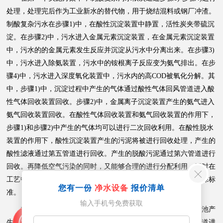
处理，处理完后作为工业新水的替代物，用于烧结混料或钢厂冲渣。
制酸复杂污水在步骤1)中，在酸性沉淀装置中静置，活性炭夹带硫沉
淀。在步骤2)中，污水进入金属元素沉淀装置，在金属元素沉淀装置
中，污水的的金属元素发生反应并沉淀从污水中分离出来。在步骤3)
中，污水进入除氨装置，污水中的铵根离子反应变为氨气排出。在步
骤4)中，污水进入深度氧化装置中，污水内的高COD被氧化分解。其
中，步骤1)中，沉淀过程中产生的气体通过酸性气体回风管道进入酸
性气体回收装置回收。步骤2)中，金属离子沉淀装置产生的氨气进入
氨气回收装置回收。在酸性气体回收装置和氨气回收装置的作用下，
步骤1)和步骤2)中产生的气体均可以进行二次回收利用。在酸性脱水
装置的作用下，酸性沉淀装置产生的污泥将被进行回收处理，产生的
酸性滤液通过第五管道进行回收。产生的脱酸污泥通过第六管道进行
回收。再降低空气污染的同时，又能够合理的进行分配利用，同时在
工艺中将废气废料进行回收消除。有利于降低生产成本，满足环保标
您有一份
净水设备
报价清单
准。
输入手机号免费获取
在第一个实施方案中，在碱性脱水装置的作用下，絮凝沉淀池产
生的污泥将被进行回收处理，过程中产生的碱性滤液通过第七管道进