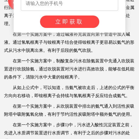
行回收，而产生的脱碱污泥通过第八管道进行回收。也就是说在金属
离子沉淀装置的絮凝沉淀池中产生的沉淀污泥也得到了有效回收处
立即获取
理。
在第一个实施方案中，通过碱液补充装置向第十管道中加入碱
液。通过氢氧根离子与铵根离子结合使得铵根离子更容易以氨气的形
式从污水中脱离出来。有利于后段的氨气吹脱。
在第一个实施方案中，制酸复杂污水在除氨装置中先通入吹脱装
置进行吹脱除氨，通过吹脱装置对污水进行高效吹脱，能够在低耗能
的条件下，清除污水中大量的铵根离子。
从如上公式中，可以知道，当氨气被吹走后，上述的公式的平衡
方向向右移动，即铵根离子会持续与氢氧根离子反应结合成氨气。
在第一个实施方案中，从吹脱装置中排出的氨气通入到活性炭吸
附塔中吸附氮氧化物，有利于节约活性炭吸附塔中额外氨气的使用。
在第一个实施方案中，步骤1)中，污水进入酸性沉淀装置之前，
先进入水质调节装置进行水质调节，有利于之后的步骤对污水的处