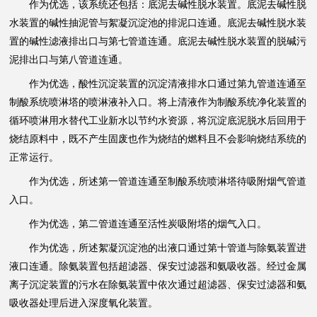
作为优选，该系统还包括：底泥去碱性脱水装置。底泥去碱性脱
水装置的碱性抽泥管与絮凝沉淀池的排泥口连通。底泥去碱性脱水装
置的碱性滤液排出口与第七管道连通。底泥去碱性脱水装置的脱碱污
泥排出口与第八管道连通。
作为优选，酸性沉淀装置的沉淀清液排水口通过第九管道连通至
制酸系统喷淋塔的喷淋液补入口。将上清液作为制酸系统净化装置的
循环喷淋用水替代工业新水以节约水资源，将沉淀底泥脱水后回用于
烧结原料中，既不产生固废也作为烧结的燃料且不会影响烧结系统的
正常运行。
作为优选，所述第一管道连通至制酸系统喷淋塔待吸附烟气管道
入口。
作为优选，第二管道连通至活性炭吸附塔的烟气入口。
作为优选，所述絮凝沉淀池的出液口通过第十管道与除氨装置进
液口连通。除氨装置包括超滤器、保安过滤器和氨吸收器。经过金属
离子沉淀装置的污水在除氨装置中依次通过超滤器、保安过滤器和氨
吸收器处理后进入深度氧化装置。