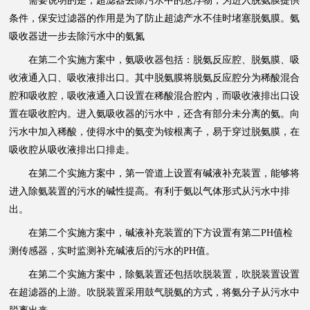
需要说明的是，超滤器去除污水中的悬浮物，为进入脱氨膜提供
条件，保安过滤器的作用是为了防止超滤产水不佳时堵塞脱氨膜。氨
吸收器进一步去除污水中的氨氮
在第二个实施方案中，氨吸收器包括：脱氨反应腔、脱氨膜、吸
收液通入口、吸收液排出口。其中脱氨膜将脱氨反应腔分为稀酸混合
腔和吸收腔，吸收液通入口设置在稀酸混合腔内，而吸收液排出口设
置在吸收腔内。进入氨吸收器的污水中，还含有部分未分离的氨。向
污水中加入稀酸，使得水中的氨变为铵根离子，易于穿过脱氨膜，在
吸收腔从吸收液排出口排走。
在第二个实施方案中，第一管道上设置有碱液补充装置，能够将
进入除氨装置的污水的碱性提高。有利于氨以气体形式从污水中排
出。
在第二个实施方案中，碱液补充装置的下方设置有第二PH值检
测传感器，实时监测补充碱液后的污水的PH值。
在第二个实施方案中，除氨装置还包括吹脱装置，吹脱装置设置
在超滤器的上游。吹脱装置采用鼓气脱氨的方式，将氨分子从污水中