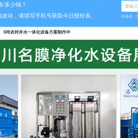
格/多少钱？
格波动，请填写手机号获取今日报价表。
价格表：
5吨农村井水一体化设备方案制作中
8...
10吨学校用水设备报价已发送
8...
1吨超纯水产品参数表已发送
58...
6吨小型软水处理设备合同已签订
0.5吨/小时医疗水处理设备咨询已完成
.
200吨/小时自来水厂咨询已完成
...
5吨/每小时直饮水设备已发货
50吨生活饮用水处理报价表已发送
5吨/小时除铁锰井水设备报价单已发送
...
地下井水处理设备合同已签订