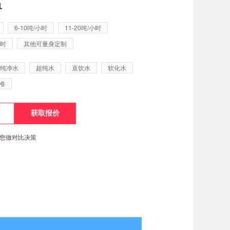
单
6-10吨/小时
11-20吨/小时
小时
其他可量身定制
纯净水
超纯水
直饮水
软化水
准
便您做对比决策