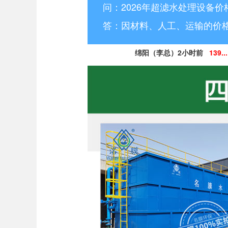
问：2026年超滤水处理设备价
答：因材料、人工、运输的价
绵阳（李总）2小时前
139...
成都（王先生）6小时前
13
德阳（戴总）7小时前
18
成都青白江（李经理）1天前
1
资阳（李经理）1天前
137...
简阳（何总）2天前
155..
重庆（林女士）2天前
153
达州（季总）2天前
152...
广元（杨经理）3天前
159...
南充（陈经理）3天前
183