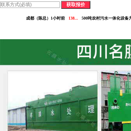
价格表：含配件价格及详细参数，方便您做对比决策。
成都（陈总）1小时前
138...
500吨农村污水一体化设备
德阳（林小姐）3小时前
158...
10吨工业污水设备报
南充（黄总）7小时前
182...
70吨气浮机产品参数表
阿坝州（杨经理）30分钟前
136...
5吨小型污水处理设备
凉山州（李经理）2个小时前
137...
30吨医疗污水处理设
广安（祝总）10分钟前
155...
1000吨污水处理厂咨
资阳（范女士）1天前
138...
10吨豆制品污水一体化设
乐山（马总）15分钟前
152...
50吨养猪污水处理报价
成都（吴经理）1天前
159...
100吨脱硫污水处理设备报
泸州（朱经理）5天前
182...
30吨生活污水处理设备合