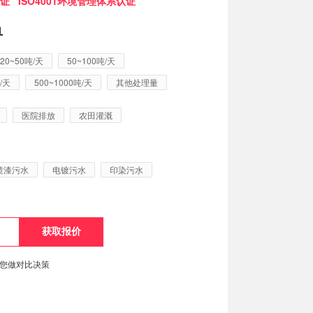
证 ISO4001环境管理体系认证
单
20~50吨/天
50~100吨/天
/天
500~1000吨/天
其他处理量
医院排放
农田灌溉
喷漆污水
电镀污水
印染污水
便您做对比决策