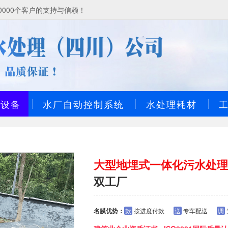
000个客户的支持与信赖！
理设备
水厂自动控制系统
水处理耗材
大型地埋式一体化污水处
双工厂
名膜优势：
款
按进度付款
送
专车配送
调