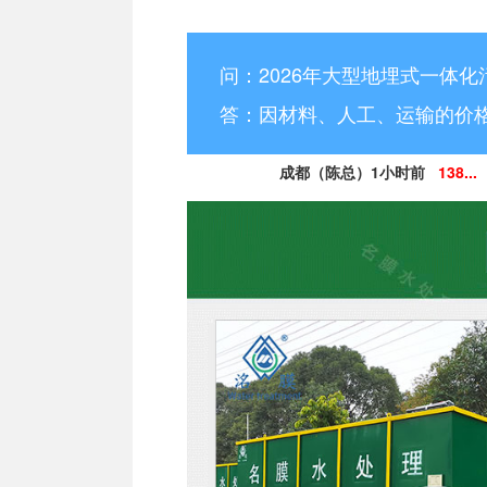
问：2026年大型地埋式一体化
答：因材料、人工、运输的价
成都（陈总）1小时前
138...
德阳（林小姐）3小时前
15
南充（黄总）7小时前
182
阿坝州（杨经理）30分钟前
13
凉山州（李经理）2个小时前
13
广安（祝总）10分钟前
15
资阳（范女士）1天前
138..
乐山（马总）15分钟前
152
成都（吴经理）1天前
159...
泸州（朱经理）5天前
182..