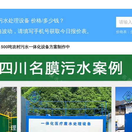
污水处理设备 价格/多少钱？
格波动，请填写手机号获取今日报价表。
价格表：
500吨农村污水一体化设备方案制作中
8...
10吨工业污水设备报价已发送
...
70吨气浮机产品参数表已发送
6...
5吨小型污水处理设备合同已签订
7...
30吨医疗污水处理设备咨询已完成
5...
1000吨污水处理厂咨询已完成
.
10吨豆制品污水一体化设备已发货
...
50吨养猪污水处理报价表已发送
100吨脱硫污水处理设备报价单已发送
.
30吨生活污水处理设备合同已签订