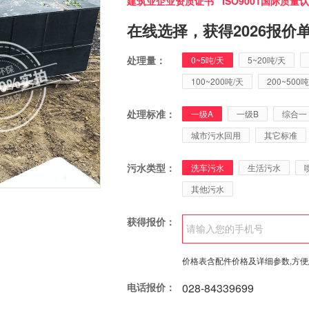
建筑业企业资质证书 ISO9001国际质量认
在线选择，获得2026报价
处理量：
0~5吨/天
5~20吨/天
100~200吨/天
200~500吨
处理标准：
一级A
一级B
综合一
城市污水回用
其它标准
污水类型：
洗车污水
生活污水
其他污水
获得报价：
价格表含配件价格及详细参数,方
电话报价：
028-84339699