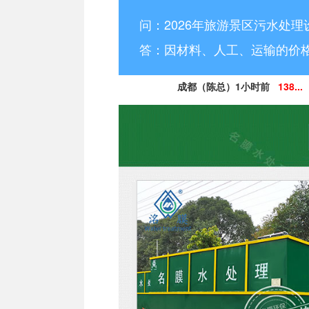
问：2026年旅游景区污水处理
答：因材料、人工、运输的价
成都（陈总）1小时前
138...
德阳（林小姐）3小时前
15
南充（黄总）7小时前
182
阿坝州（杨经理）30分钟前
13
凉山州（李经理）2个小时前
13
广安（祝总）10分钟前
15
资阳（范女士）1天前
138..
乐山（马总）15分钟前
152
成都（吴经理）1天前
159...
泸州（朱经理）5天前
182..