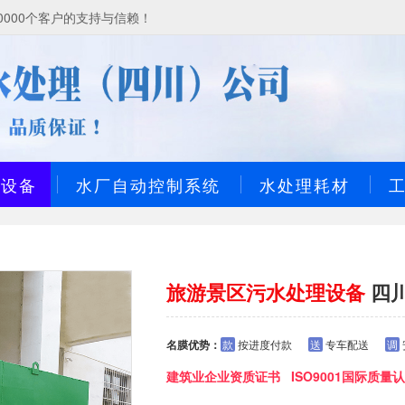
000个客户的支持与信赖！
理设备
水厂自动控制系统
水处理耗材
旅游景区污水处理设备
四
名膜优势：
款
按进度付款
送
专车配送
调
建筑业企业资质证书 ISO9001国际质量认