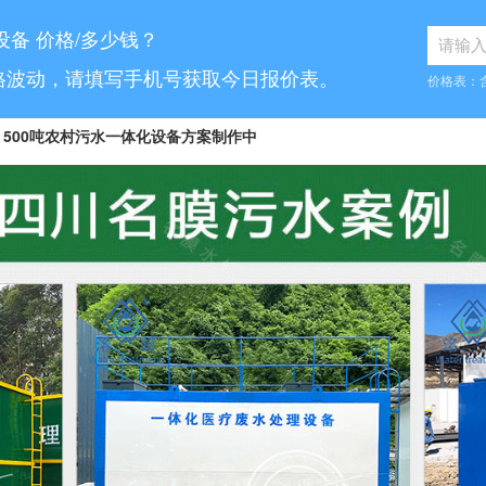
设备 价格/多少钱？
格波动，请填写手机号获取今日报价表。
价格表：
500吨农村污水一体化设备方案制作中
8...
10吨工业污水设备报价已发送
...
70吨气浮机产品参数表已发送
6...
5吨小型污水处理设备合同已签订
7...
30吨医疗污水处理设备咨询已完成
5...
1000吨污水处理厂咨询已完成
.
10吨豆制品污水一体化设备已发货
...
50吨养猪污水处理报价表已发送
100吨脱硫污水处理设备报价单已发送
.
30吨生活污水处理设备合同已签订