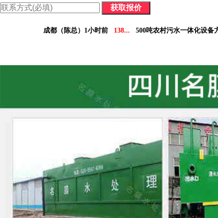
价格表：含配件价格及详细参数，方便您做对比决策。
成都（陈总）1小时前
138...
500吨农村污水一体化设备
德阳（林小姐）3小时前
158...
10吨工业污水设备报
南充（黄总）7小时前
182...
70吨气浮机产品参数表
阿坝州（杨经理）30分钟前
136...
5吨小型污水处理设备
凉山州（李经理）2个小时前
137...
30吨医疗污水处理设
广安（祝总）10分钟前
155...
1000吨污水处理厂咨
资阳（范女士）1天前
138...
10吨豆制品污水一体化设
乐山（马总）15分钟前
152...
50吨养猪污水处理报价
成都（吴经理）1天前
159...
100吨脱硫污水处理设备报
泸州（朱经理）5天前
182...
30吨生活污水处理设备合