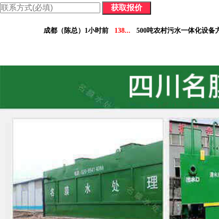
价格表：含配件价格及详细参数，方便您做对比决策。
成都（陈总）1小时前
138...
500吨农村污水一体化设备
德阳（林小姐）3小时前
158...
10吨工业污水设备报
南充（黄总）7小时前
182...
70吨气浮机产品参数表
阿坝州（杨经理）30分钟前
136...
5吨小型污水处理设备
凉山州（李经理）2个小时前
137...
30吨医疗污水处理设
广安（祝总）10分钟前
155...
1000吨污水处理厂咨
资阳（范女士）1天前
138...
10吨豆制品污水一体化设
乐山（马总）15分钟前
152...
50吨养猪污水处理报价
成都（吴经理）1天前
159...
100吨脱硫污水处理设备报
泸州（朱经理）5天前
182...
30吨生活污水处理设备合