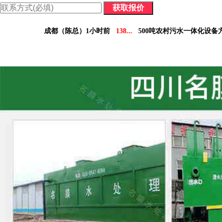
价格表：含配件价格及详细参数，方便您做对比决策。
成都（陈总）1小时前
138...
500吨农村污水一体化设备
德阳（林小姐）3小时前
158...
10吨工业污水设备报
南充（黄总）7小时前
182...
70吨气浮机产品参数表
阿坝州（杨经理）30分钟前
136...
5吨小型污水处理设备
凉山州（李经理）2个小时前
137...
30吨医疗污水处理设
广安（祝总）10分钟前
155...
1000吨污水处理厂咨
资阳（范女士）1天前
138...
10吨豆制品污水一体化设
乐山（马总）15分钟前
152...
50吨养猪污水处理报价
成都（吴经理）1天前
159...
100吨脱硫污水处理设备报
泸州（朱经理）5天前
182...
30吨生活污水处理设备合